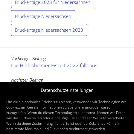
Brückentage 2023 für Niedersachsen
Brückentage Niedersachsen
Brückentage Niedersachsen 2023
Vorheriger Beitrag
Die Hildesheimer Eiszeit 2022 fällt aus
Nächster Beitrag
Baum- und Strauchschnittaktion im Frühjahr
Datenschutzeinstellungen
2022
Um dir ein optimales Erlebnis zu bieten, verwenden wir Technologien wie
Cookies, um Geräteinformationen zu speichern und/oder darauf
zuzugreifen. Wenn du diesen Technologien zustimmst, können wir Daten
wie das Surfverhalten oder eindeutige IDs auf dieser Website verarbeiten.
Wenn du deine Zustimmung nicht erteilst oder zurückziehst, können
bestimmte Merkmale und Funktionen beeinträchtigt werden.