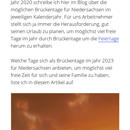
Jahr 2020 schreibe ich hier im Blog über die
Hildesheim
(101)
möglichen Brückentage für Niedersachsen im
Kontakt
jeweiligen Kalenderjahr. Für uns Arbeitnehmer
Infos und Know How
(152)
stellt sich ja immer die Herausforderung, gut
twitter
facebook
linkedin
pinterest
youtube
rss
email-
github
Besondere Orte
(48)
seinen Urlaub zu planen, um möglichst viel freie
form
Tage im Jahr durch Brückentage um die
Feiertage
paypal
Bücher und Magazine
(15)
herum zu erhalten.
Haus, Wohnung und Garten
(17)
Welche Tage sich als Brückentage im Jahr 2023
Selbstmanagement
(28)
für Niedersachsen anbieten, um möglichst viel
Technik
(9)
freie Zeit für sich und seine Familie zu haben,
liste ich in diesem Artikel auf.
Tools und Tipps
(61)
Inlineskaten
(103)
Wer schreibt hier?