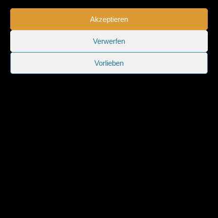
Akzeptieren
Verwerfen
Vorlieben
Sitemap
|
Impressum
|
Datenschutzerklärung
|
Cookie-
Richtlinie (EU)