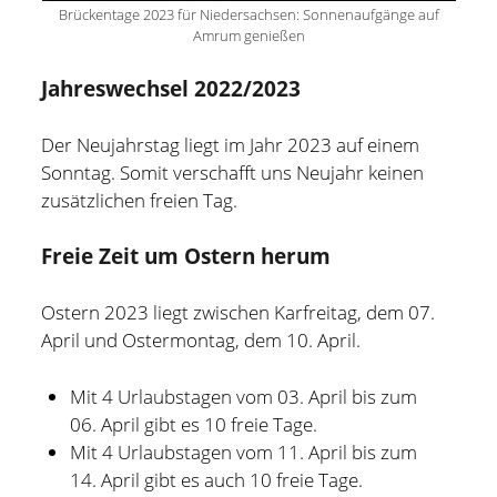
und bin zur Zeit für Prozesse, Methoden und Tools
Brückentage 2023 für Niedersachsen: Sonnenaufgänge auf
Amrum genießen
(PMT) im Compute Middleware Bereich bei der ETAS
GmbH verantwortlich.
Jahreswechsel 2022/2023
In meiner Freizeit bin ich Blogger und Webdesigner und
Der Neujahrstag liegt im Jahr 2023 auf einem
begeistere mich für gute Technik, hilfreiche Tipps sowie
Sonntag. Somit verschafft uns Neujahr keinen
lesenswerte (Fach-) Bücher und Blogs.
zusätzlichen freien Tag.
Weitere Infos über mich könnt Ihr gerne auf meiner
Freie Zeit um Ostern herum
"Über mich" Seite
nachlesen.
Ostern 2023 liegt zwischen Karfreitag, dem 07.
April und Ostermontag, dem 10. April.
Mit 4 Urlaubstagen vom 03. April bis zum
06. April gibt es 10 freie Tage.
Mit 4 Urlaubstagen vom 11. April bis zum
14. April gibt es auch 10 freie Tage.