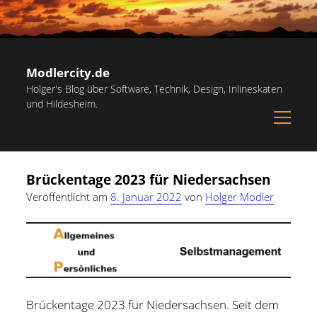
Modlercity.de
Holger's Blog über Software, Technik, Design, Inlineskaten
und Hildesheim.
open
menu
Sidebar
Suchen
Startseite
Suchen
Brückentage 2023 für Niedersachsen
Inlineskaten in Hildesheim
Veröffentlicht am
8. Januar 2022
von
Holger Modler
Papiervorlagen – Hilfreiche Vorlagen zum Ausdrucken
Kostenlose Illustrationen und Grafiken
Kategorien
Notdienst-Rufnummern für Hildesheim
Allgemein
(60)
Informationsquellen
Brückentage 2023 für Niedersachsen. Seit dem
Persönliches
(22)
Über mich