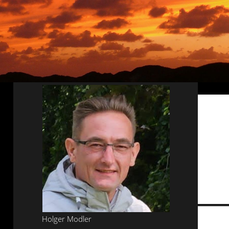
Tools und Tipps
(61)
Inlineskaten
(103)
Wer schreibt hier?
Holger Modler