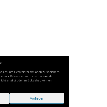
en
Cookies, um Geräteinformationen zu speichern
en wir Daten wie das Surfverhalten oder
icht erteilst oder zurückziehst, können
Vorlieben