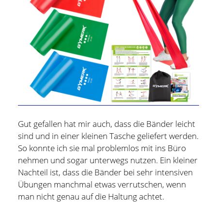
Gut gefallen hat mir auch, dass die Bänder leicht
sind und in einer kleinen Tasche geliefert werden.
So konnte ich sie mal problemlos mit ins Büro
nehmen und sogar unterwegs nutzen. Ein kleiner
Nachteil ist, dass die Bänder bei sehr intensiven
Holger Modler
Übungen manchmal etwas verrutschen, wenn
man nicht genau auf die Haltung achtet.
Beruflich beschäftige ich mich mit User Experience und
HMI-Design, entwickele Tools für das Projektcontrolling