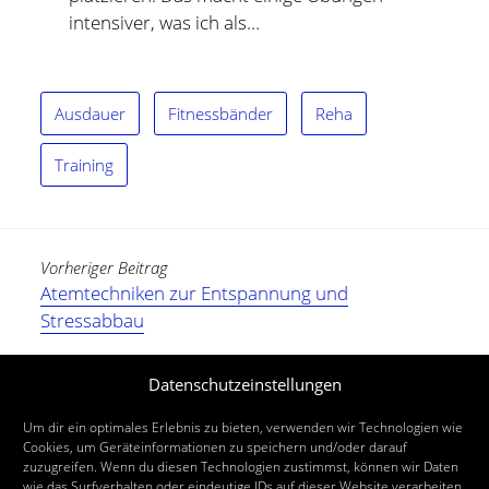
intensiver, was ich als…
Ausdauer
Fitnessbänder
Reha
Training
Vorheriger Beitrag
Atemtechniken zur Entspannung und
Stressabbau
Nächster Beitrag
Datenschutzeinstellungen
Sveltus Gleitpads zum Fitnessaufbau
Um dir ein optimales Erlebnis zu bieten, verwenden wir Technologien wie
Cookies, um Geräteinformationen zu speichern und/oder darauf
zuzugreifen. Wenn du diesen Technologien zustimmst, können wir Daten
wie das Surfverhalten oder eindeutige IDs auf dieser Website verarbeiten.