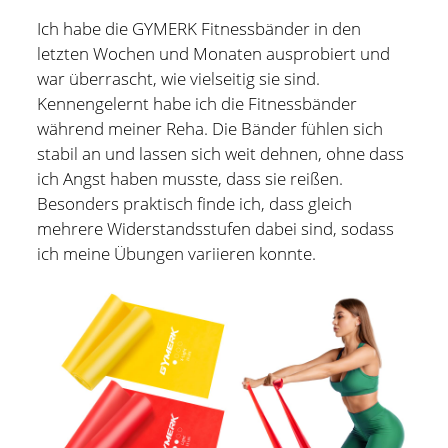
Ich habe die GYMERK Fitnessbänder in den
Hildesheim
(101)
Kontakt
letzten Wochen und Monaten ausprobiert und
Infos und Know How
(152)
war überrascht, wie vielseitig sie sind.
twitter
facebook
linkedin
pinterest
youtube
rss
email-
github
Kennengelernt habe ich die Fitnessbänder
Besondere Orte
(48)
während meiner Reha. Die Bänder fühlen sich
form
paypal
Bücher und Magazine
(15)
stabil an und lassen sich weit dehnen, ohne dass
Haus, Wohnung und Garten
(17)
ich Angst haben musste, dass sie reißen.
Besonders praktisch finde ich, dass gleich
Selbstmanagement
(28)
mehrere Widerstandsstufen dabei sind, sodass
Technik
(9)
ich meine Übungen variieren konnte.
Tools und Tipps
(61)
Inlineskaten
(103)
Wer schreibt hier?