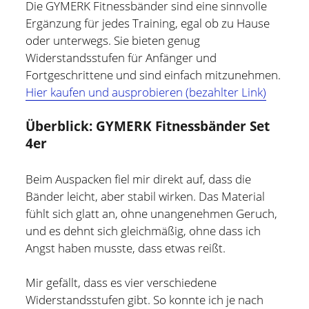
Die GYMERK Fitnessbänder sind eine sinnvolle
und bin zur Zeit für Prozesse, Methoden und Tools
Ergänzung für jedes Training, egal ob zu Hause
(PMT) im Compute Middleware Bereich bei der ETAS
oder unterwegs. Sie bieten genug
GmbH verantwortlich.
Widerstandsstufen für Anfänger und
Fortgeschrittene und sind einfach mitzunehmen.
In meiner Freizeit bin ich Blogger und Webdesigner und
Hier kaufen und ausprobieren (bezahlter Link)
begeistere mich für gute Technik, hilfreiche Tipps sowie
lesenswerte (Fach-) Bücher und Blogs.
Überblick: GYMERK Fitnessbänder Set
4er
Weitere Infos über mich könnt Ihr gerne auf meiner
"Über mich" Seite
nachlesen.
Beim Auspacken fiel mir direkt auf, dass die
Bänder leicht, aber stabil wirken. Das Material
fühlt sich glatt an, ohne unangenehmen Geruch,
und es dehnt sich gleichmäßig, ohne dass ich
Angst haben musste, dass etwas reißt.
Mir gefällt, dass es vier verschiedene
Widerstandsstufen gibt. So konnte ich je nach