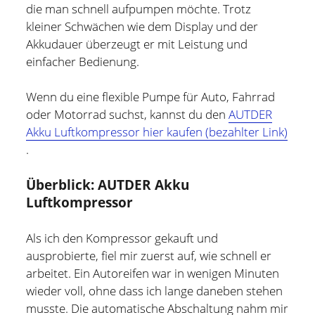
und bin zur Zeit für Prozesse, Methoden und Tools
die man schnell aufpumpen möchte. Trotz
(PMT) im Compute Middleware Bereich bei der ETAS
kleiner Schwächen wie dem Display und der
GmbH verantwortlich.
Akkudauer überzeugt er mit Leistung und
einfacher Bedienung.
In meiner Freizeit bin ich Blogger und Webdesigner und
begeistere mich für gute Technik, hilfreiche Tipps sowie
Wenn du eine flexible Pumpe für Auto, Fahrrad
lesenswerte (Fach-) Bücher und Blogs.
oder Motorrad suchst, kannst du den
AUTDER
Akku Luftkompressor hier kaufen (bezahlter Link)
Weitere Infos über mich könnt Ihr gerne auf meiner
.
"Über mich" Seite
nachlesen.
Überblick: AUTDER Akku
Luftkompressor
Als ich den Kompressor gekauft und
ausprobierte, fiel mir zuerst auf, wie schnell er
arbeitet. Ein Autoreifen war in wenigen Minuten
wieder voll, ohne dass ich lange daneben stehen
musste. Die automatische Abschaltung nahm mir