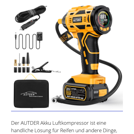
Holger Modler
Beruflich beschäftige ich mich mit User Experience und
Der AUTDER Akku Luftkompressor ist eine
HMI-Design, entwickele Tools für das Projektcontrolling
handliche Lösung für Reifen und andere Dinge,