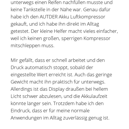
unterwegs einen Reifen nachfüllen musste und
Hildesheim
(101)
keine Tankstelle in der Nähe war. Genau dafür
Kontakt
habe ich den AUTDER Akku Luftkompressor
Infos und Know How
(152)
gekauft, und ich habe ihn direkt im Alltag
twitter
facebook
linkedin
pinterest
youtube
rss
email-
github
Besondere Orte
(48)
getestet. Der kleine Helfer macht vieles einfacher,
form
weil ich keinen großen, sperrigen Kompressor
paypal
Bücher und Magazine
(15)
mitschleppen muss.
Haus, Wohnung und Garten
(17)
Mir gefällt, dass er schnell arbeitet und den
Selbstmanagement
(28)
Druck automatisch stoppt, sobald der
Technik
(9)
eingestellte Wert erreicht ist. Auch das geringe
Gewicht macht ihn praktisch für unterwegs.
Tools und Tipps
(61)
Allerdings ist das Display draußen bei hellem
Inlineskaten
(103)
Licht schwer abzulesen, und die Akkulaufzeit
könnte länger sein. Trotzdem habe ich den
Eindruck, dass er für meine normale
Wer schreibt hier?
Anwendungen im Alltag zuverlässig genug ist.