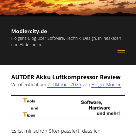
Modlercity.de
Holger's Blog über Software, Technik, Design, Inlineskaten
und Hildesheim.
open
menu
Sidebar
Suchen
Startseite
Suchen
AUTDER Akku Luftkompressor Review
Inlineskaten in Hildesheim
Veröffentlicht am
2. Oktober 2025
von
Holger Modler
Papiervorlagen – Hilfreiche Vorlagen zum Ausdrucken
Kostenlose Illustrationen und Grafiken
Kategorien
Notdienst-Rufnummern für Hildesheim
Allgemein
(60)
Informationsquellen
Es ist mir schon öfter passiert, dass ich
Persönliches
(22)
Über mich