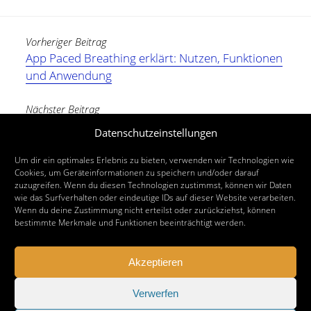
Vorheriger Beitrag
App Paced Breathing erklärt: Nutzen, Funktionen
und Anwendung
Nächster Beitrag
ALPEN Methode: Effektives Zeitmanagement im
Datenschutzeinstellungen
Arbeitsalltag
Um dir ein optimales Erlebnis zu bieten, verwenden wir Technologien wie
Cookies, um Geräteinformationen zu speichern und/oder darauf
zuzugreifen. Wenn du diesen Technologien zustimmst, können wir Daten
wie das Surfverhalten oder eindeutige IDs auf dieser Website verarbeiten.
Wenn du deine Zustimmung nicht erteilst oder zurückziehst, können
bestimmte Merkmale und Funktionen beeinträchtigt werden.
Akzeptieren
Verwerfen