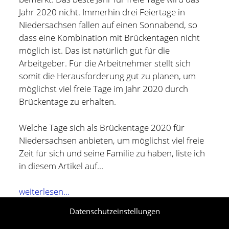
und bin zur Zeit für Prozesse, Methoden und Tools
Jahr 2020 nicht. Immerhin drei Feiertage in
(PMT) im Compute Middleware Bereich bei der ETAS
Niedersachsen fallen auf einen Sonnabend, so
GmbH verantwortlich.
dass eine Kombination mit Brückentagen nicht
möglich ist. Das ist natürlich gut für die
In meiner Freizeit bin ich Blogger und Webdesigner und
Arbeitgeber. Für die Arbeitnehmer stellt sich
begeistere mich für gute Technik, hilfreiche Tipps sowie
somit die Herausforderung gut zu planen, um
lesenswerte (Fach-) Bücher und Blogs.
möglichst viel freie Tage im Jahr 2020 durch
Brückentage zu erhalten.
Weitere Infos über mich könnt Ihr gerne auf meiner
"Über mich" Seite
nachlesen.
Welche Tage sich als Brückentage 2020 für
Niedersachsen anbieten, um möglichst viel freie
Zeit für sich und seine Familie zu haben, liste ich
in diesem Artikel auf…
Brückentage
weiterlesen…
2020
Datenschutzeinstellungen
für