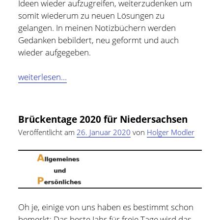
Ideen wieder aufzugreifen, weiterzudenken um
somit wiederum zu neuen Lösungen zu
gelangen. In meinen Notizbüchern werden
Gedanken bebildert, neu geformt und auch
wieder aufgegeben.
Darum
weiterlesen…
verwende
ich
auch
Brückentage 2020 für Niedersachsen
heute
Veröffentlicht am
26. Januar 2020
von
Holger Modler
noch
Notizbücher
Holger Modler
Beruflich beschäftige ich mich mit User Experience und
Oh je, einige von uns haben es bestimmt schon
HMI-Design, entwickele Tools für das Projektcontrolling
bemerkt: Das beste Jahr für freie Tage wird das