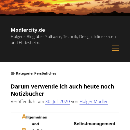
Modlercity.de
Holger's Blog über Software, Technik, Design, Inlineskaten
und Hildesheim.
open
menu
Sidebar
Suchen
Startseite
Suchen
Kategorie:
Persönliches
Inlineskaten in Hildesheim
Darum verwende ich auch heute noch
Papiervorlagen – Hilfreiche Vorlagen zum Ausdrucken
Notizbücher
Kostenlose Illustrationen und Grafiken
Veröffentlicht am
30. Juli 2020
von
Holger Modler
Kategorien
Notdienst-Rufnummern für Hildesheim
Allgemein
(60)
Informationsquellen
Persönliches
(22)
Über mich