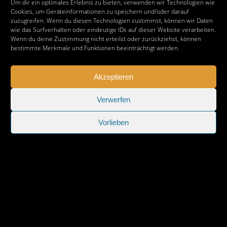
Niedersachsen
Um dir ein optimales Erlebnis zu bieten, verwenden wir Technologien wie
Seitennummerierung
Vorherige
1
…
4
5
Cookies, um Geräteinformationen zu speichern und/oder darauf
der
zuzugreifen. Wenn du diesen Technologien zustimmst, können wir Daten
Beiträge
wie das Surfverhalten oder eindeutige IDs auf dieser Website verarbeiten.
Wenn du deine Zustimmung nicht erteilst oder zurückziehst, können
bestimmte Merkmale und Funktionen beeinträchtigt werden.
Akzeptieren
Verwerfen
Vorlieben