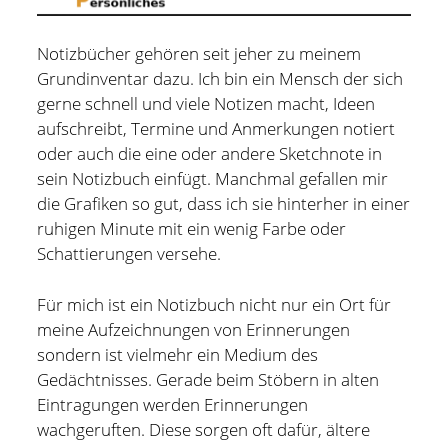
Hildesheim
(101)
Kontakt
Notizbücher gehören seit jeher zu meinem
Infos und Know How
(152)
Grundinventar dazu. Ich bin ein Mensch der sich
twitter
facebook
linkedin
pinterest
youtube
rss
email-
github
gerne schnell und viele Notizen macht, Ideen
Besondere Orte
(48)
aufschreibt, Termine und Anmerkungen notiert
form
paypal
Bücher und Magazine
(15)
oder auch die eine oder andere Sketchnote in
Haus, Wohnung und Garten
(17)
sein Notizbuch einfügt. Manchmal gefallen mir
die Grafiken so gut, dass ich sie hinterher in einer
Selbstmanagement
(28)
ruhigen Minute mit ein wenig Farbe oder
Technik
(9)
Schattierungen versehe.
Tools und Tipps
(61)
Für mich ist ein Notizbuch nicht nur ein Ort für
Inlineskaten
(103)
meine Aufzeichnungen von Erinnerungen
sondern ist vielmehr ein Medium des
Gedächtnisses. Gerade beim Stöbern in alten
Wer schreibt hier?
Eintragungen werden Erinnerungen
wachgeruften. Diese sorgen oft dafür, ältere