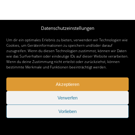
Datenschutzeinstellungen
Um dir ein optimales Erlebnis zu bieten, verwenden wir Technologien wie
Cookies, um Geräteinformationen zu speichern und/oder darauf
zuzugreifen. Wenn du diesen Technologien zustimmst, können wir Daten
wie das Surfverhalten oder eindeutige IDs auf dieser Website verarbeiten.
Wenn du deine Zustimmung nicht erteilst oder zurückziehst, können
bestimmte Merkmale und Funktionen beeinträchtigt werden.
Akzeptieren
Verwerfen
Holger Modler
Vorlieben
Beruflich beschäftige ich mich mit User Experience und
HMI-Design, entwickele Tools für das Projektcontrolling