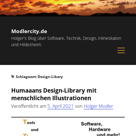
Modlercity.de
Holger's Blog über Software, Technik, Design, Inlineskaten
und Hildesheim.
open
menu
Sidebar
Suchen
Startseite
Suchen
Schlagwort:
Design-Libary
Inlineskaten in Hildesheim
Humaaans Design-Library mit
Papiervorlagen – Hilfreiche Vorlagen zum Ausdrucken
menschlichen Illustrationen
Kostenlose Illustrationen und Grafiken
Veröffentlicht am
5. April 2021
von
Holger Modler
Kategorien
Notdienst-Rufnummern für Hildesheim
Allgemein
(60)
Informationsquellen
Persönliches
(22)
Über mich