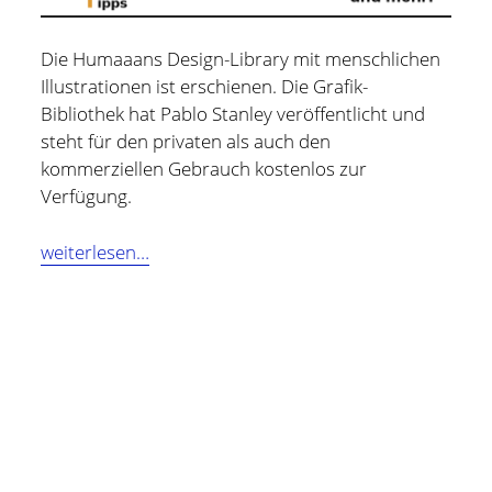
Hildesheim
(101)
Kontakt
Die Humaaans Design-Library mit menschlichen
Infos und Know How
(152)
Illustrationen ist erschienen. Die Grafik-
twitter
facebook
linkedin
pinterest
youtube
rss
email-
github
Bibliothek hat Pablo Stanley veröffentlicht und
Besondere Orte
(48)
steht für den privaten als auch den
form
paypal
Bücher und Magazine
(15)
kommerziellen Gebrauch kostenlos zur
Haus, Wohnung und Garten
(17)
Verfügung.
Selbstmanagement
(28)
Humaaans
weiterlesen…
Technik
(9)
Design-
Library
Tools und Tipps
(61)
mit
Inlineskaten
(103)
menschlichen
Illustrationen
Wer schreibt hier?