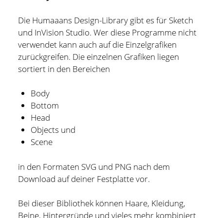
Die Humaaans Design-Library gibt es für Sketch
und InVision Studio. Wer diese Programme nicht
verwendet kann auch auf die Einzelgrafiken
zurückgreifen. Die einzelnen Grafiken liegen
sortiert in den Bereichen
Body
Bottom
Head
Objects und
Scene
in den Formaten SVG und PNG nach dem
Holger Modler
Download auf deiner Festplatte vor.
Beruflich beschäftige ich mich mit User Experience und
Bei dieser Bibliothek können Haare, Kleidung,
HMI-Design, entwickele Tools für das Projektcontrolling
Beine, Hintergründe und vieles mehr kombiniert