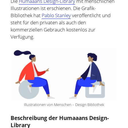
Die
Humaaans Design-Library
mit menschlichen
Illustrationen ist erschienen. Die Grafik-
Hildesheim
(101)
Kontakt
Bibliothek hat
Pablo Stanley
veröffentlicht und
Infos und Know How
(152)
steht für den privaten als auch den
twitter
facebook
linkedin
pinterest
youtube
rss
email-
github
kommerziellen Gebrauch kostenlos zur
Besondere Orte
(48)
Verfügung.
form
paypal
Bücher und Magazine
(15)
Haus, Wohnung und Garten
(17)
Selbstmanagement
(28)
Technik
(9)
Tools und Tipps
(61)
Inlineskaten
(103)
Illustrationen von Menschen – Design Bibliothek
Wer schreibt hier?
Beschreibung der Humaaans Design-
Library