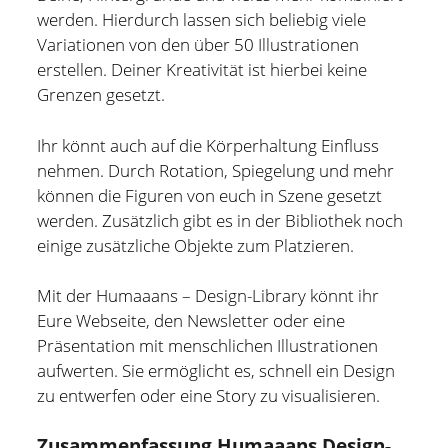
und bin zur Zeit für Prozesse, Methoden und Tools
werden. Hierdurch lassen sich beliebig viele
(PMT) im Compute Middleware Bereich bei der ETAS
Variationen von den über 50 Illustrationen
GmbH verantwortlich.
erstellen. Deiner Kreativität ist hierbei keine
Grenzen gesetzt.
In meiner Freizeit bin ich Blogger und Webdesigner und
begeistere mich für gute Technik, hilfreiche Tipps sowie
Ihr könnt auch auf die Körperhaltung Einfluss
lesenswerte (Fach-) Bücher und Blogs.
nehmen. Durch Rotation, Spiegelung und mehr
können die Figuren von euch in Szene gesetzt
Weitere Infos über mich könnt Ihr gerne auf meiner
werden. Zusätzlich gibt es in der Bibliothek noch
"Über mich" Seite
nachlesen.
einige zusätzliche Objekte zum Platzieren.
Mit der Humaaans – Design-Library könnt ihr
Eure Webseite, den Newsletter oder eine
Präsentation mit menschlichen Illustrationen
aufwerten. Sie ermöglicht es, schnell ein Design
zu entwerfen oder eine Story zu visualisieren.
Zusammenfassung Humaaans Design-