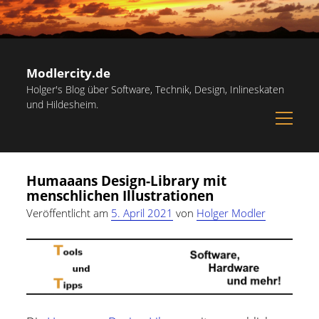
Modlercity.de
Holger's Blog über Software, Technik, Design, Inlineskaten
und Hildesheim.
open
menu
Sidebar
Suchen
Startseite
Suchen
Humaaans Design-Library mit
Inlineskaten in Hildesheim
menschlichen Illustrationen
Papiervorlagen – Hilfreiche Vorlagen zum Ausdrucken
Veröffentlicht am
5. April 2021
von
Holger Modler
Kostenlose Illustrationen und Grafiken
Kategorien
Notdienst-Rufnummern für Hildesheim
Allgemein
(60)
Informationsquellen
Persönliches
(22)
Über mich