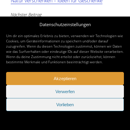
Natur verschenken – Ideen für Geschenke
Nächster Beitrag
Update: Skate by night Hildesheim – Termine
Datenschutzeinstellungen
2021
Um dir ein optimales Erlebnis zu bieten, verwenden wir Technologien wie
Cookies, um Geräteinformationen zu speichern und/oder darauf
zuzugreifen. Wenn du diesen Technologien zustimmst, können wir Daten
wie das Surfverhalten oder eindeutige IDs auf dieser Website verarbeiten.
Wenn du deine Zustimmung nicht erteilst oder zurückziehst, können
bestimmte Merkmale und Funktionen beeinträchtigt werden.
Akzeptieren
Verwerfen
Vorlieben