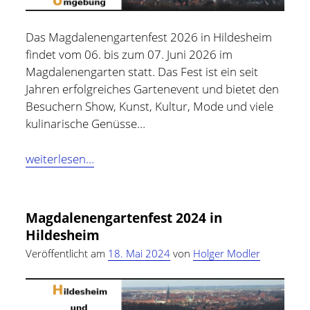
Hildesheim
(101)
Kontakt
Das Magdalenengartenfest 2026 in Hildesheim
Infos und Know How
(152)
findet vom 06. bis zum 07. Juni 2026 im
twitter
facebook
linkedin
pinterest
youtube
rss
email-
github
Magdalenengarten statt. Das Fest ist ein seit
Besondere Orte
(48)
Jahren erfolgreiches Gartenevent und bietet den
form
paypal
Bücher und Magazine
(15)
Besuchern Show, Kunst, Kultur, Mode und viele
Haus, Wohnung und Garten
(17)
kulinarische Genüsse…
Selbstmanagement
(28)
Magdalenengartenfest
weiterlesen…
Technik
(9)
2026
in
Tools und Tipps
(61)
Hildesheim
Magdalenengartenfest 2024 in
Inlineskaten
(103)
Hildesheim
Veröffentlicht am
18. Mai 2024
von
Holger Modler
Wer schreibt hier?