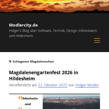
Modlercity.de
Holger's Blog über Software, Technik, Design, Inlineskaten
und Hildesheim.
open
menu
Sidebar
Suchen
Startseite
Suchen
Schlagwort:
Magdalenenfest
Inlineskaten in Hildesheim
Magdalenengartenfest 2026 in
Papiervorlagen – Hilfreiche Vorlagen zum Ausdrucken
Hildesheim
Kostenlose Illustrationen und Grafiken
Veröffentlicht am
22. Oktober 2025
von
Holger Modler
Kategorien
Notdienst-Rufnummern für Hildesheim
Allgemein
(60)
Informationsquellen
Persönliches
(22)
Über mich