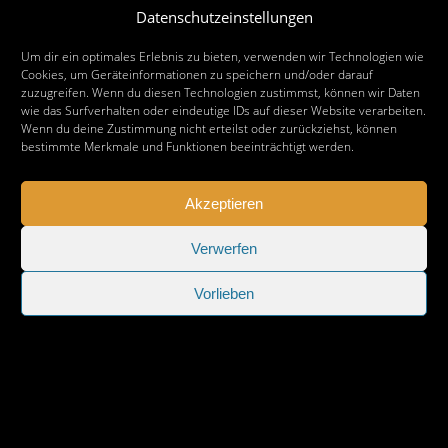
Nächster Beitrag
Datenschutzeinstellungen
Notdienst-Rufnummern für Hildesheim
Um dir ein optimales Erlebnis zu bieten, verwenden wir Technologien wie
Cookies, um Geräteinformationen zu speichern und/oder darauf
zuzugreifen. Wenn du diesen Technologien zustimmst, können wir Daten
wie das Surfverhalten oder eindeutige IDs auf dieser Website verarbeiten.
Wenn du deine Zustimmung nicht erteilst oder zurückziehst, können
bestimmte Merkmale und Funktionen beeinträchtigt werden.
Akzeptieren
Verwerfen
Vorlieben