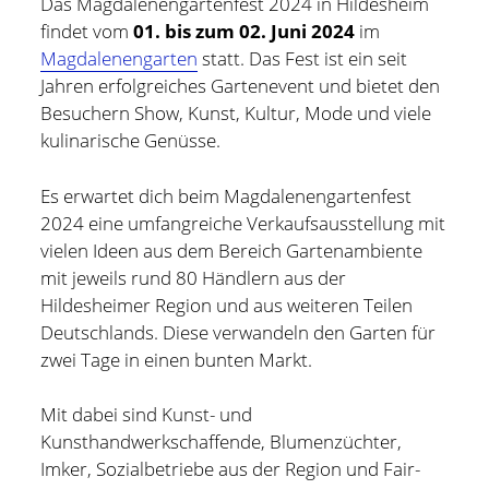
Das Magdalenengartenfest 2024 in Hildesheim
findet vom
01. bis zum 02. Juni 2024
im
Hildesheim
(101)
Kontakt
Magdalenengarten
statt. Das Fest ist ein seit
Infos und Know How
(152)
Jahren erfolgreiches Gartenevent und bietet den
twitter
facebook
linkedin
pinterest
youtube
rss
email-
github
Besuchern Show, Kunst, Kultur, Mode und viele
Besondere Orte
(48)
kulinarische Genüsse.
form
paypal
Bücher und Magazine
(15)
Haus, Wohnung und Garten
(17)
Es erwartet dich beim Magdalenengartenfest
2024 eine umfangreiche Verkaufsausstellung mit
Selbstmanagement
(28)
vielen Ideen aus dem Bereich Gartenambiente
Technik
(9)
mit jeweils rund 80 Händlern aus der
Hildesheimer Region und aus weiteren Teilen
Tools und Tipps
(61)
Deutschlands. Diese verwandeln den Garten für
Inlineskaten
(103)
zwei Tage in einen bunten Markt.
Mit dabei sind Kunst- und
Wer schreibt hier?
Kunsthandwerkschaffende, Blumenzüchter,
Imker, Sozialbetriebe aus der Region und Fair-