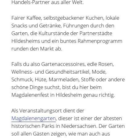
Handels-Partner aus aller Welt.
Fairer Kaffee, selbstgebackener Kuchen, lokale
Snacks und Getränke, Führungen durch den
Garten, die Kulturstände der Partnerstädte
Hildesheims und ein buntes Rahmenprogramm
runden den Markt ab.
Falls du also Gartenaccessoires, edle Rosen,
Wellness- und Gesundheitsartikel, Mode,
Schmuck, Hüte, Marmeladen, Stoffe oder andere
schöne Dinge suchst, bist du hier beim
Magdalenenfest in Hildesheim genau richtig.
Holger Modler
Als Veranstaltungsort dient der
Magdalenengarten
, dieser ist einer der ältesten
Beruflich beschäftige ich mich mit User Experience und
historischen Parks in Niedersachsen. Der Garten
HMI-Design, entwickele Tools für das Projektcontrolling
soll allen Gästen zeigen, wie man auch aus