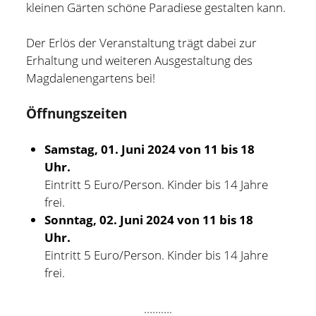
und bin zur Zeit für Prozesse, Methoden und Tools
kleinen Gärten schöne Paradiese gestalten kann.
(PMT) im Compute Middleware Bereich bei der ETAS
GmbH verantwortlich.
Der Erlös der Veranstaltung trägt dabei zur
Erhaltung und weiteren Ausgestaltung des
In meiner Freizeit bin ich Blogger und Webdesigner und
Magdalenengartens bei!
begeistere mich für gute Technik, hilfreiche Tipps sowie
Öffnungszeiten
lesenswerte (Fach-) Bücher und Blogs.
Weitere Infos über mich könnt Ihr gerne auf meiner
Samstag, 01. Juni 2024 von 11 bis 18
"Über mich" Seite
nachlesen.
Uhr.
Eintritt 5 Euro/Person. Kinder bis 14 Jahre
frei.
Sonntag, 02. Juni 2024 von 11 bis 18
Uhr.
Eintritt 5 Euro/Person. Kinder bis 14 Jahre
frei.
……….