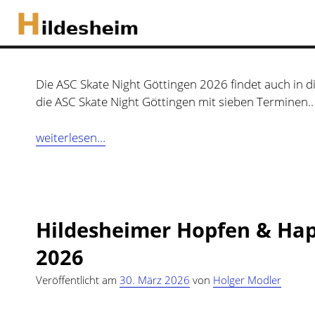
Die ASC Skate Night Göttingen 2026 findet auch in di
die ASC Skate Night Göttingen mit sieben Terminen..
ASC
weiterlesen…
Skate
Night
Göttingen
in
Hildesheimer Hopfen & Ha
2026
2026
Veröffentlicht am
30. März 2026
von
Holger Modler