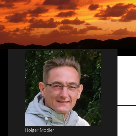
Tools und Tipps
(61)
Inlineskaten
(103)
Wer schreibt hier?
Holger Modler