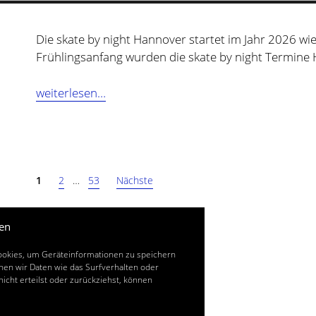
Die skate by night Hannover startet im Jahr 2026 wi
Frühlingsanfang wurden die skate by night Termine
Skate
weiterlesen…
by
night
Hannover
–
Seitennummerierung
Termine
1
2
…
53
Nächste
der
2026
Beiträge
en
Cookies, um Geräteinformationen zu speichern
en wir Daten wie das Surfverhalten oder
icht erteilst oder zurückziehst, können