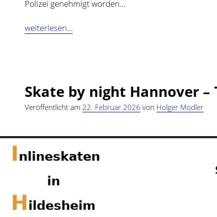
Polizei genehmigt worden…
Skate
weiterlesen…
by
night
Hameln
–
Skate by night Hannover –
Termine
2026
Veröffentlicht am
22. Februar 2026
von
Holger Modler