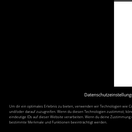
Datenschutzeinstellung
Um dir ein optimales Erlebnis zu bieten, verwenden wir Technologien wie 
und/oder darauf zuzugreifen. Wenn du diesen Technologien zustimmst, könn
eindeutige IDs auf dieser Website verarbeiten. Wenn du deine Zustimmung n
bestimmte Merkmale und Funktionen beeinträchtigt werden.