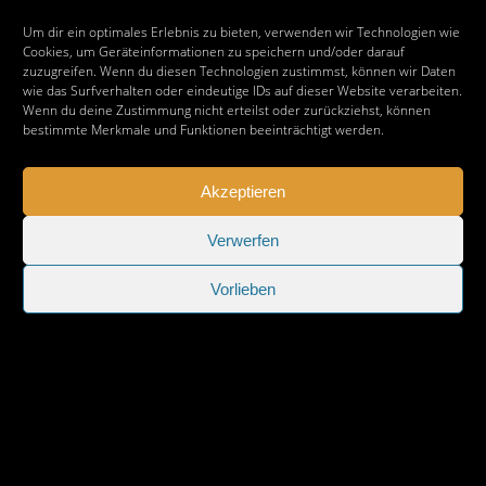
Hildesheimer Umwelttage 2025
Um dir ein optimales Erlebnis zu bieten, verwenden wir Technologien wie
Cookies, um Geräteinformationen zu speichern und/oder darauf
zuzugreifen. Wenn du diesen Technologien zustimmst, können wir Daten
wie das Surfverhalten oder eindeutige IDs auf dieser Website verarbeiten.
Wenn du deine Zustimmung nicht erteilst oder zurückziehst, können
bestimmte Merkmale und Funktionen beeinträchtigt werden.
Akzeptieren
Verwerfen
Vorlieben