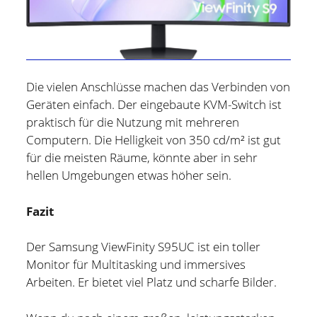
Die vielen Anschlüsse machen das Verbinden von
Geräten einfach. Der eingebaute KVM-Switch ist
praktisch für die Nutzung mit mehreren
Computern. Die Helligkeit von 350 cd/m² ist gut
für die meisten Räume, könnte aber in sehr
hellen Umgebungen etwas höher sein.
Fazit
Der Samsung ViewFinity S95UC ist ein toller
Holger Modler
Monitor für Multitasking und immersives
Arbeiten. Er bietet viel Platz und scharfe Bilder.
Beruflich beschäftige ich mich mit User Experience und
HMI-Design, entwickele Tools für das Projektcontrolling