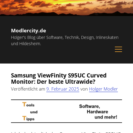
Modlercity.de
Holger's Blog über Software, Technik, Design, Inlineskaten
und Hildesheim.
open
menu
Sidebar
Suchen
Startseite
Suchen
Samsung ViewFinity S95UC Curved
Inlineskaten in Hildesheim
Monitor: Der beste Ultrawide?
Papiervorlagen – Hilfreiche Vorlagen zum Ausdrucken
Veröffentlicht am
9. Februar 2025
von
Holger Modler
Kostenlose Illustrationen und Grafiken
Kategorien
Notdienst-Rufnummern für Hildesheim
Allgemein
(60)
Informationsquellen
Persönliches
(22)
Über mich