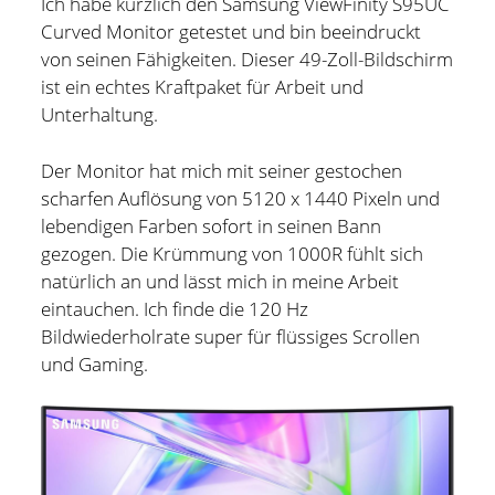
Ich habe kürzlich den Samsung ViewFinity S95UC
Curved Monitor getestet und bin beeindruckt
Hildesheim
(101)
Kontakt
von seinen Fähigkeiten. Dieser 49-Zoll-Bildschirm
Infos und Know How
(152)
ist ein echtes Kraftpaket für Arbeit und
twitter
facebook
linkedin
pinterest
youtube
rss
email-
github
Unterhaltung.
Besondere Orte
(48)
form
paypal
Bücher und Magazine
(15)
Der Monitor hat mich mit seiner gestochen
Haus, Wohnung und Garten
(17)
scharfen Auflösung von 5120 x 1440 Pixeln und
lebendigen Farben sofort in seinen Bann
Selbstmanagement
(28)
gezogen. Die Krümmung von 1000R fühlt sich
Technik
(9)
natürlich an und lässt mich in meine Arbeit
eintauchen. Ich finde die 120 Hz
Tools und Tipps
(61)
Bildwiederholrate super für flüssiges Scrollen
Inlineskaten
(103)
und Gaming.
Wer schreibt hier?