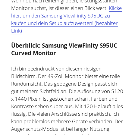
Wenn du nach einem großen, leistungsstarken
und bin zur Zeit für Prozesse, Methoden und Tools
Monitor suchst, ist dieser einen Blick wert.
Klicke
(PMT) im Compute Middleware Bereich bei der ETAS
hier, um den Samsung ViewFinity S95UC zu
GmbH verantwortlich.
kaufen und dein Setup aufzuwerten! (bezahlter
Link)
In meiner Freizeit bin ich Blogger und Webdesigner und
begeistere mich für gute Technik, hilfreiche Tipps sowie
Überblick: Samsung ViewFinity S95UC
lesenswerte (Fach-) Bücher und Blogs.
Curved Monitor
Weitere Infos über mich könnt Ihr gerne auf meiner
Ich bin beeindruckt von diesem riesigen
"Über mich" Seite
nachlesen.
Bildschirm. Der 49-Zoll Monitor bietet eine tolle
Rundumsicht. Das gebogene Design passt sich
gut meinem Sichtfeld an. Die Auflösung von 5120
x 1440 Pixeln ist gestochen scharf. Farben und
Kontraste sehen super aus. Mit 120 Hz läuft alles
flüssig. Die vielen Anschlüsse sind praktisch. Ich
kann problemlos mehrere Geräte verbinden. Der
Augenschutz-Modus ist bei langer Nutzung