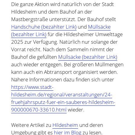
und bin zur Zeit für Prozesse, Methoden und Tools
Die ganze Aktion wird natürlich von der Stadt
(PMT) im Compute Middleware Bereich bei der ETAS
Hildesheim und dem Bauhof an der
GmbH verantwortlich.
Mastbergstraße unterstützt. Der Bauhof stellt
Handschuhe (bezahlter Link)
und
Müllsäcke
In meiner Freizeit bin ich Blogger und Webdesigner und
(bezahlter Link)
für die Hildesheimer Umwelttage
begeistere mich für gute Technik, hilfreiche Tipps sowie
2025 zur Verfügung. Natürlich nur solange der
lesenswerte (Fach-) Bücher und Blogs.
Vorrat reicht. Nach dem Sammeln nimmt der
Bauhof die gefüllten
Müllsäcke (bezahlter Link)
Weitere Infos über mich könnt Ihr gerne auf meiner
auch wieder entgegen. Bei größeren Müllmengen
"Über mich" Seite
nachlesen.
kann auch ein Abtransport organisiert werden.
Nähere Informationen dazu finden sich unter
https://www.stadt-
hildesheim.de/regional/veranstaltungen/24-
fruehjahrsputz-fuer-ein-sauberes-hildesheim-
900000670-33610.html
wieder.
Weitere Artikel zu
Hildesheim
und deren
Umgebung gibt es
hier im Blog
zu lesen.