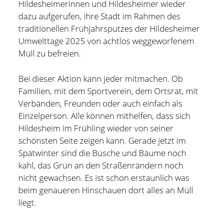
Hildesheimerinnen und Hildesheimer wieder
Hildesheim
(101)
dazu aufgerufen, ihre Stadt im Rahmen des
Kontakt
traditionellen Frühjahrsputzes der Hildesheimer
Infos und Know How
(152)
Umwelttage 2025 von achtlos weggeworfenem
twitter
facebook
linkedin
pinterest
youtube
rss
email-
github
Besondere Orte
(48)
Müll zu befreien.
form
paypal
Bücher und Magazine
(15)
Bei dieser Aktion kann jeder mitmachen. Ob
Haus, Wohnung und Garten
(17)
Familien, mit dem Sportverein, dem Ortsrat, mit
Verbänden, Freunden oder auch einfach als
Selbstmanagement
(28)
Einzelperson. Alle können mithelfen, dass sich
Technik
(9)
Hildesheim im Frühling wieder von seiner
schönsten Seite zeigen kann. Gerade jetzt im
Tools und Tipps
(61)
Spätwinter sind die Büsche und Bäume noch
Inlineskaten
(103)
kahl, das Grün an den Straßenrändern noch
nicht gewachsen. Es ist schon erstaunlich was
beim genaueren Hinschauen dort alles an Müll
Wer schreibt hier?
liegt.