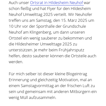
Auch unser
Ortsrat in Hildesheim Neuhof
war
schon fleißig und hat Flyer für den Hildesheim
Neuhof Umwelttag 2025 verteilt. Wir Neuhofer
treffen uns am Samstag, den 15. März 2025 um
10 Uhr vor der Sporthalle der Grundschule
Neuhof am Klingenberg, um dann unseren
Ortsteil ein wenig sauberer zu bekommen und
die Hildesheimer Umwelttage 2025 zu
unterstützen. Je mehr beim Frühjahrsputz
helfen, desto sauberer können die Ortsteile auch
werden.
Für mich selber ist dieser kleine Blogeintrag
Erinnerung und gleichzeitig Motivation, mal an
Holger Modler
einem Samstagvormittag an der frischen Luft zu
sein und gemeinsam mit anderen Mitbürgern ein
Beruflich beschäftige ich mich mit User Experience und
wenig Müll aufzusammeln.
HMI-Design, entwickele Tools für das Projektcontrolling