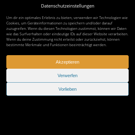
Nächster Beitrag
Datenschutzeinstellungen
Skate by night Hameln – Termine 2025
Um dir ein optimales Erlebnis zu bieten, verwenden wir Technologien wie
Cookies, um Geräteinformationen zu speichern und/oder darauf
zuzugreifen. Wenn du diesen Technologien zustimmst, können wir Daten
wie das Surfverhalten oder eindeutige IDs auf dieser Website verarbeiten.
Wenn du deine Zustimmung nicht erteilst oder zurückziehst, können
bestimmte Merkmale und Funktionen beeinträchtigt werden.
Akzeptieren
Verwerfen
Vorlieben