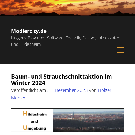
Modlercity.de
Holger's Blog über Software, Technik, Design, Inlineskaten
und Hildesheim.
open
menu
Sidebar
Suchen
Startseite
Suchen
Baum- und Strauchschnittaktion im
Inlineskaten in Hildesheim
Winter 2024
Papiervorlagen – Hilfreiche Vorlagen zum Ausdrucken
Veröffentlicht am
31. Dezember 2023
von
Holger
Modler
Kostenlose Illustrationen und Grafiken
Kategorien
Notdienst-Rufnummern für Hildesheim
Allgemein
(60)
Informationsquellen
Persönliches
(22)
Über mich