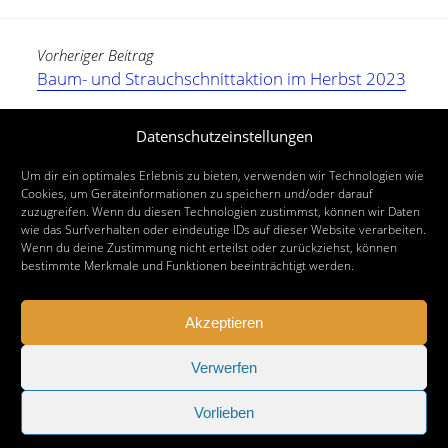
Vorheriger Beitrag
Baum- und Strauchschnittaktion im Herbst 2023
Nächster Beitrag
Datenschutzeinstellungen
Baum- und Strauchschnittaktion im Herbst 2024
Um dir ein optimales Erlebnis zu bieten, verwenden wir Technologien wie
Cookies, um Geräteinformationen zu speichern und/oder darauf
zuzugreifen. Wenn du diesen Technologien zustimmst, können wir Daten
wie das Surfverhalten oder eindeutige IDs auf dieser Website verarbeiten.
Wenn du deine Zustimmung nicht erteilst oder zurückziehst, können
bestimmte Merkmale und Funktionen beeinträchtigt werden.
Akzeptieren
Verwerfen
Vorlieben