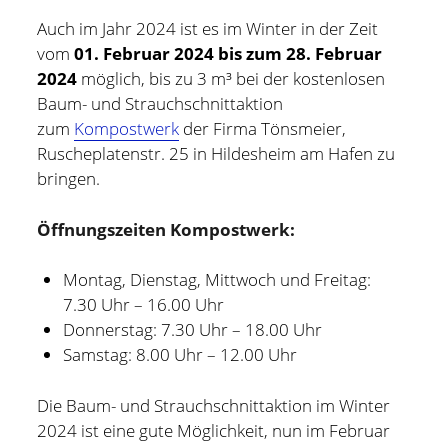
Auch im Jahr 2024 ist es im Winter in der Zeit
Hildesheim
(101)
Kontakt
vom
01. Februar 2024 bis zum 28. Februar
Infos und Know How
(152)
2024
möglich, bis zu 3 m³ bei der kostenlosen
twitter
facebook
linkedin
pinterest
youtube
rss
email-
github
Baum- und Strauchschnittaktion
Besondere Orte
(48)
zum
Kompostwerk
der Firma Tönsmeier,
form
paypal
Bücher und Magazine
(15)
Ruscheplatenstr. 25 in Hildesheim am Hafen zu
Haus, Wohnung und Garten
(17)
bringen.
Selbstmanagement
(28)
Öffnungszeiten Kompostwerk:
Technik
(9)
Montag, Dienstag, Mittwoch und Freitag:
Tools und Tipps
(61)
7.30 Uhr – 16.00 Uhr
Inlineskaten
(103)
Donnerstag: 7.30 Uhr – 18.00 Uhr
Samstag: 8.00 Uhr – 12.00 Uhr
Wer schreibt hier?
Die Baum- und Strauchschnittaktion im Winter
2024 ist eine gute Möglichkeit, nun im Februar