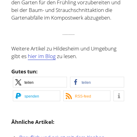
den Garten für den Frühling vorzubereiten und
bei der Baum- und Strauchschnittaktion die
Gartenabfälle im Kompostwerk abzugeben.
……….
Weitere Artikel zu Hildesheim und Umgebung
gibt es
hier im Blog
zu lesen.
Gutes tun:
teilen
teilen
spenden
RSS-feed
Holger Modler
Ähnliche Artikel:
Beruflich beschäftige ich mich mit User Experience und
HMI-Design, entwickele Tools für das Projektcontrolling