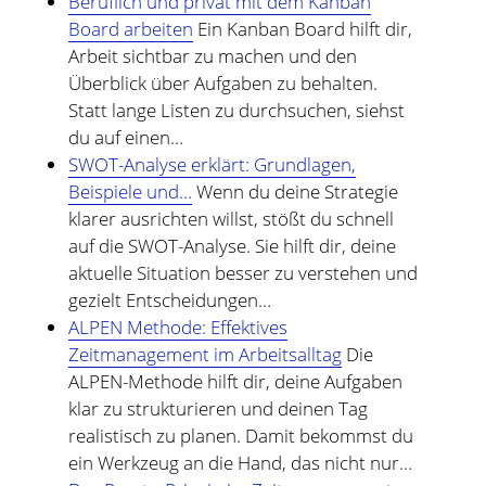
Beruflich und privat mit dem Kanban
und bin zur Zeit für Prozesse, Methoden und Tools
Board arbeiten
Ein Kanban Board hilft dir,
(PMT) im Compute Middleware Bereich bei der ETAS
Arbeit sichtbar zu machen und den
GmbH verantwortlich.
Überblick über Aufgaben zu behalten.
Statt lange Listen zu durchsuchen, siehst
In meiner Freizeit bin ich Blogger und Webdesigner und
du auf einen…
begeistere mich für gute Technik, hilfreiche Tipps sowie
SWOT-Analyse erklärt: Grundlagen,
lesenswerte (Fach-) Bücher und Blogs.
Beispiele und…
Wenn du deine Strategie
klarer ausrichten willst, stößt du schnell
Weitere Infos über mich könnt Ihr gerne auf meiner
auf die SWOT-Analyse. Sie hilft dir, deine
"Über mich" Seite
nachlesen.
aktuelle Situation besser zu verstehen und
gezielt Entscheidungen…
ALPEN Methode: Effektives
Zeitmanagement im Arbeitsalltag
Die
ALPEN-Methode hilft dir, deine Aufgaben
klar zu strukturieren und deinen Tag
realistisch zu planen. Damit bekommst du
ein Werkzeug an die Hand, das nicht nur…