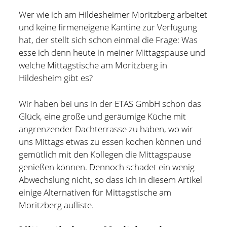
Wer wie ich am Hildesheimer Moritzberg arbeitet
Hildesheim
(101)
Kontakt
und keine firmeneigene Kantine zur Verfügung
Infos und Know How
(152)
hat, der stellt sich schon einmal die Frage: Was
twitter
facebook
linkedin
pinterest
youtube
rss
email-
github
esse ich denn heute in meiner Mittagspause und
Besondere Orte
(48)
welche Mittagstische am Moritzberg in
form
paypal
Bücher und Magazine
(15)
Hildesheim gibt es?
Haus, Wohnung und Garten
(17)
Wir haben bei uns in der ETAS GmbH schon das
Selbstmanagement
(28)
Glück, eine große und geräumige Küche mit
Technik
(9)
angrenzender Dachterrasse zu haben, wo wir
uns Mittags etwas zu essen kochen können und
Tools und Tipps
(61)
gemütlich mit den Kollegen die Mittagspause
Inlineskaten
(103)
genießen können. Dennoch schadet ein wenig
Abwechslung nicht, so dass ich in diesem Artikel
einige Alternativen für Mittagstische am
Wer schreibt hier?
Moritzberg aufliste.