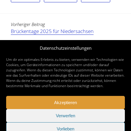
Vorheriger Beitrag
Brückentage 2025 für Niedersachsen
Nächster Beitrag
Datenschutzeinstellungen
Magdalenengartenfest 2025 in Hildesheim
Um dir ein optimales Erlebnis zu bieten, verwenden wir Technologien wie
Cookies, um Geräteinformationen zu speichern und/oder darauf
zuzugreifen. Wenn du diesen Technologien zustimmst, können wir Daten
wie das Surfverhalten oder eindeutige IDs auf dieser Website verarbeiten.
Wenn du deine Zustimmung nicht erteilst oder zurückziehst, können
bestimmte Merkmale und Funktionen beeinträchtigt werden.
Akzeptieren
Verwerfen
Vorlieben