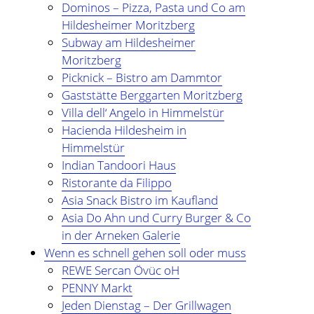
und bin zur Zeit für Prozesse, Methoden und Tools
Dominos – Pizza, Pasta und Co am
(PMT) im Compute Middleware Bereich bei der ETAS
Hildesheimer Moritzberg
GmbH verantwortlich.
Subway am Hildesheimer
Moritzberg
In meiner Freizeit bin ich Blogger und Webdesigner und
Picknick – Bistro am Dammtor
begeistere mich für gute Technik, hilfreiche Tipps sowie
Gaststätte Berggarten Moritzberg
lesenswerte (Fach-) Bücher und Blogs.
Villa dell‘ Angelo in Himmelstür
Hacienda Hildesheim in
Weitere Infos über mich könnt Ihr gerne auf meiner
Himmelstür
"Über mich" Seite
nachlesen.
Indian Tandoori Haus
Ristorante da Filippo
Asia Snack Bistro im Kaufland
Asia Do Ahn und Curry Burger & Co
in der Arneken Galerie
Wenn es schnell gehen soll oder muss
REWE Sercan Övüc oH
PENNY Markt
Jeden Dienstag – Der Grillwagen