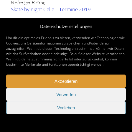
Vorheriger Beitrag
Skate by night Celle – Termine 2019
Nächster Beitrag
Datenschutzeinstellungen
Skate by night Einbeck – Termin 2019
Um dir ein optimales Erlebnis zu bieten, verwenden wir Technologien wie
Cookies, um Geräteinformationen zu speichern und/oder darauf
zuzugreifen. Wenn du diesen Technologien zustimmst, können wir Daten
wie das Surfverhalten oder eindeutige IDs auf dieser Website verarbeiten.
Wenn du deine Zustimmung nicht erteilst oder zurückziehst, können
bestimmte Merkmale und Funktionen beeinträchtigt werden.
Akzeptieren
Verwerfen
Vorlieben