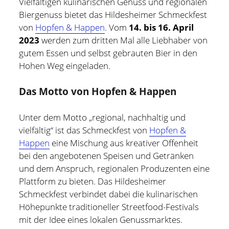
Vielfältigen kulinarischen Genuss und regionalen
Biergenuss bietet das Hildesheimer Schmeckfest
Hildesheim
(101)
Kontakt
von
Hopfen & Happen
. Vom
14. bis 16. April
Infos und Know How
(152)
2023
werden zum dritten Mal alle Liebhaber von
twitter
facebook
linkedin
pinterest
youtube
rss
email-
github
gutem Essen und selbst gebrauten Bier in den
Besondere Orte
(48)
Hohen Weg eingeladen.
form
paypal
Bücher und Magazine
(15)
Das Motto von Hopfen & Happen
Haus, Wohnung und Garten
(17)
Selbstmanagement
(28)
Unter dem Motto „regional, nachhaltig und
Technik
(9)
vielfältig“ ist das Schmeckfest von
Hopfen &
Happen
eine Mischung aus kreativer Offenheit
Tools und Tipps
(61)
bei den angebotenen Speisen und Getränken
Inlineskaten
(103)
und dem Anspruch, regionalen Produzenten eine
Plattform zu bieten. Das Hildesheimer
Schmeckfest verbindet dabei die kulinarischen
Wer schreibt hier?
Höhepunkte traditioneller Streetfood-Festivals
mit der Idee eines lokalen Genussmarktes.