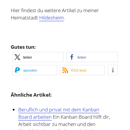
und bin zur Zeit für Prozesse, Methoden und Tools
(PMT) im Compute Middleware Bereich bei der ETAS
Hier findest du weitere Artikel zu meiner
GmbH verantwortlich.
Heimatstadt
Hildesheim
.
In meiner Freizeit bin ich Blogger und Webdesigner und
begeistere mich für gute Technik, hilfreiche Tipps sowie
lesenswerte (Fach-) Bücher und Blogs.
Gutes tun:
teilen
teilen
Weitere Infos über mich könnt Ihr gerne auf meiner
"Über mich" Seite
nachlesen.
spenden
RSS-feed
Ähnliche Artikel:
Beruflich und privat mit dem Kanban
Board arbeiten
Ein Kanban Board hilft dir,
Arbeit sichtbar zu machen und den