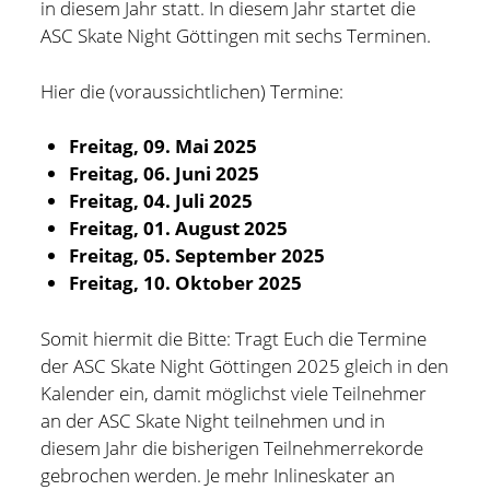
in diesem Jahr statt. In diesem Jahr startet die
Hildesheim
(101)
ASC Skate Night Göttingen mit sechs Terminen.
Kontakt
Infos und Know How
(152)
Hier die (voraussichtlichen) Termine:
twitter
facebook
linkedin
pinterest
youtube
rss
email-
github
Besondere Orte
(48)
form
Freitag, 09. Mai 2025
paypal
Bücher und Magazine
(15)
Freitag, 06. Juni 2025
Haus, Wohnung und Garten
(17)
Freitag, 04. Juli 2025
Freitag, 01. August 2025
Selbstmanagement
(28)
Freitag, 05. September 2025
Technik
(9)
Freitag, 10. Oktober 2025
Tools und Tipps
(61)
Somit hiermit die Bitte: Tragt Euch die Termine
Inlineskaten
(103)
der ASC Skate Night Göttingen 2025 gleich in den
Kalender ein, damit möglichst viele Teilnehmer
an der ASC Skate Night teilnehmen und in
Wer schreibt hier?
diesem Jahr die bisherigen Teilnehmerrekorde
gebrochen werden. Je mehr Inlineskater an