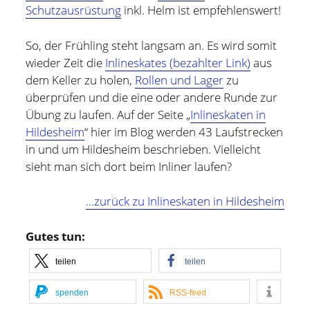
und bin zur Zeit für Prozesse, Methoden und Tools
Schutzausrüstung
inkl. Helm ist empfehlenswert!
(PMT) im Compute Middleware Bereich bei der ETAS
GmbH verantwortlich.
So, der Frühling steht langsam an. Es wird somit
wieder Zeit die
Inlineskates (bezahlter Link)
aus
In meiner Freizeit bin ich Blogger und Webdesigner und
dem Keller zu holen,
Rollen und Lager
zu
begeistere mich für gute Technik, hilfreiche Tipps sowie
überprüfen und die eine oder andere Runde zur
lesenswerte (Fach-) Bücher und Blogs.
Übung zu laufen. Auf der Seite „
Inlineskaten in
Hildesheim
“ hier im Blog werden 43 Laufstrecken
Weitere Infos über mich könnt Ihr gerne auf meiner
in und um Hildesheim beschrieben. Vielleicht
"Über mich" Seite
nachlesen.
sieht man sich dort beim Inliner laufen?
…zurück zu Inlineskaten in Hildesheim
Gutes tun:
teilen
teilen
spenden
RSS-feed