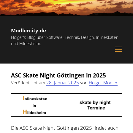
Modlercity.de
Holger's Blog über Software, Technik, Design, Inlineskaten
und Hildesheim.
open
menu
Sidebar
Suchen
Startseite
Suchen
ASC Skate Night Göttingen in 2025
Inlineskaten in Hildesheim
Veröffentlicht am
28. Januar 2025
von
Holger Modler
Papiervorlagen – Hilfreiche Vorlagen zum Ausdrucken
Kostenlose Illustrationen und Grafiken
Kategorien
Notdienst-Rufnummern für Hildesheim
Allgemein
(60)
Informationsquellen
Die ASC Skate Night Göttingen 2025 findet auch
Persönliches
(22)
Über mich