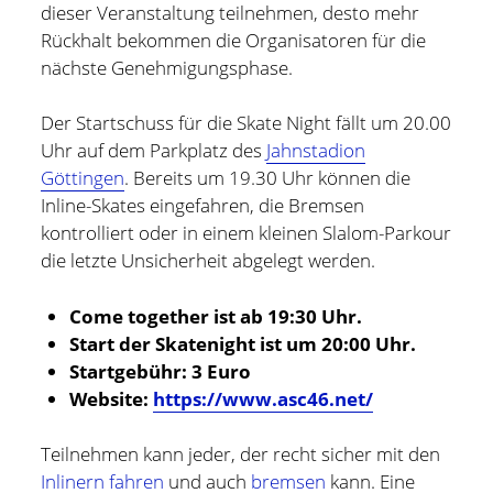
dieser Veranstaltung teilnehmen, desto mehr
Rückhalt bekommen die Organisatoren für die
nächste Genehmigungsphase.
Der Startschuss für die Skate Night fällt um 20.00
Uhr auf dem Parkplatz des
Jahnstadion
Göttingen
. Bereits um 19.30 Uhr können die
Inline-Skates eingefahren, die Bremsen
kontrolliert oder in einem kleinen Slalom-Parkour
die letzte Unsicherheit abgelegt werden.
Come together ist ab 19:30 Uhr.
Start der Skatenight ist um 20:00 Uhr.
Startgebühr: 3 Euro
Holger Modler
Website:
https://www.asc46.net/
Beruflich beschäftige ich mich mit User Experience und
Teilnehmen kann jeder, der recht sicher mit den
HMI-Design, entwickele Tools für das Projektcontrolling
Inlinern fahren
und auch
bremsen
kann. Eine