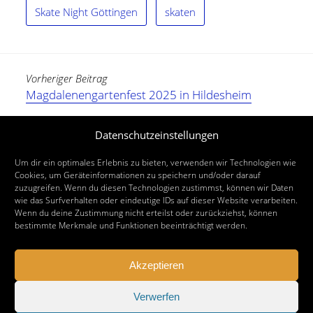
Skate Night Göttingen
skaten
Vorheriger Beitrag
Magdalenengartenfest 2025 in Hildesheim
Nächster Beitrag
Datenschutzeinstellungen
Hildesheimer Stoffmarkt am 13. April 2025
Um dir ein optimales Erlebnis zu bieten, verwenden wir Technologien wie
Cookies, um Geräteinformationen zu speichern und/oder darauf
zuzugreifen. Wenn du diesen Technologien zustimmst, können wir Daten
wie das Surfverhalten oder eindeutige IDs auf dieser Website verarbeiten.
Wenn du deine Zustimmung nicht erteilst oder zurückziehst, können
bestimmte Merkmale und Funktionen beeinträchtigt werden.
Akzeptieren
Verwerfen