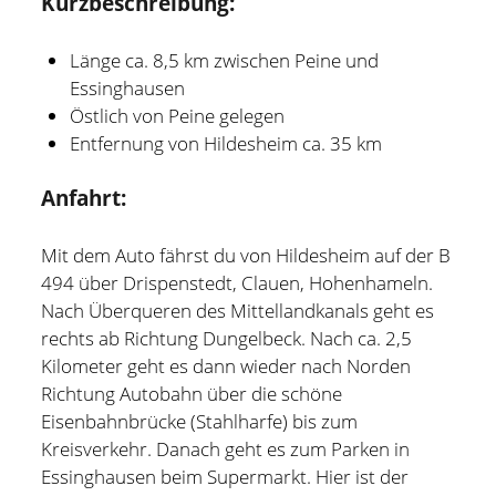
Kurzbeschreibung:
Hildesheim
(101)
Kontakt
Länge ca. 8,5 km zwischen Peine und
Infos und Know How
(152)
Essinghausen
twitter
facebook
linkedin
pinterest
youtube
rss
email-
github
Besondere Orte
(48)
Östlich von Peine gelegen
Entfernung von Hildesheim ca. 35 km
form
paypal
Bücher und Magazine
(15)
Anfahrt:
Haus, Wohnung und Garten
(17)
Selbstmanagement
(28)
Mit dem Auto fährst du von Hildesheim auf der B
Technik
(9)
494 über Drispenstedt, Clauen, Hohenhameln.
Nach Überqueren des Mittellandkanals geht es
Tools und Tipps
(61)
rechts ab Richtung Dungelbeck. Nach ca. 2,5
Inlineskaten
(103)
Kilometer geht es dann wieder nach Norden
Richtung Autobahn über die schöne
Eisenbahnbrücke (Stahlharfe) bis zum
Wer schreibt hier?
Kreisverkehr. Danach geht es zum Parken in
Essinghausen beim Supermarkt. Hier ist der