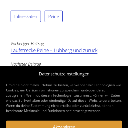
Inlineskaten
Peine
Vorheriger Beitrag
Laufstrecke Peine – Luhberg und zurück
Nächster Beitrag
Laufstrecke Handorfer Kiesteiche südlich von
Datenschutzeinstellungen
Peine
Um dir ein optimales Erlebnis zu bieten, verwenden wir Technologien wie
Cookies, um Geräteinformationen zu speichern und/oder darauf
zuzugreifen. Wenn du diesen Technologien zustimmst, können wir Daten
wie das Surfverhalten oder eindeutige IDs auf dieser Website verarbeiten.
Wenn du deine Zustimmung nicht erteilst oder zurückziehst, können
bestimmte Merkmale und Funktionen beeinträchtigt werden.
Akzeptieren