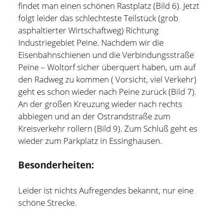
und bin zur Zeit für Prozesse, Methoden und Tools
findet man einen schönen Rastplatz (Bild 6). Jetzt
(PMT) im Compute Middleware Bereich bei der ETAS
folgt leider das schlechteste Teilstück (grob
GmbH verantwortlich.
asphaltierter Wirtschaftweg) Richtung
Industriegebiet Peine. Nachdem wir die
In meiner Freizeit bin ich Blogger und Webdesigner und
Eisenbahnschienen und die Verbindungsstraße
begeistere mich für gute Technik, hilfreiche Tipps sowie
Peine – Woltorf sicher überquert haben, um auf
lesenswerte (Fach-) Bücher und Blogs.
den Radweg zu kommen ( Vorsicht, viel Verkehr)
geht es schon wieder nach Peine zurück (Bild 7).
Weitere Infos über mich könnt Ihr gerne auf meiner
An der großen Kreuzung wieder nach rechts
"Über mich" Seite
nachlesen.
abbiegen und an der Ostrandstraße zum
Kreisverkehr rollern (Bild 9). Zum Schluß geht es
wieder zum Parkplatz in Essinghausen.
Besonderheiten:
Leider ist nichts Aufregendes bekannt, nur eine
schöne Strecke.