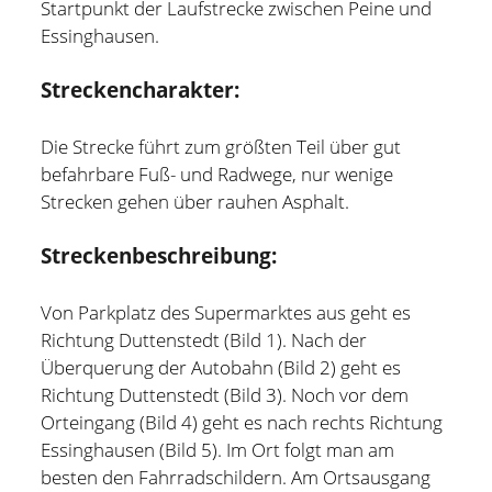
Startpunkt der Laufstrecke zwischen Peine und
Essinghausen.
Streckencharakter:
Die Strecke führt zum größten Teil über gut
befahrbare Fuß- und Radwege, nur wenige
Strecken gehen über rauhen Asphalt.
Streckenbeschreibung:
Von Parkplatz des Supermarktes aus geht es
Richtung Duttenstedt (Bild 1). Nach der
Überquerung der Autobahn (Bild 2) geht es
Holger Modler
Richtung Duttenstedt (Bild 3). Noch vor dem
Orteingang (Bild 4) geht es nach rechts Richtung
Beruflich beschäftige ich mich mit User Experience und
Essinghausen (Bild 5). Im Ort folgt man am
HMI-Design, entwickele Tools für das Projektcontrolling
besten den Fahrradschildern. Am Ortsausgang