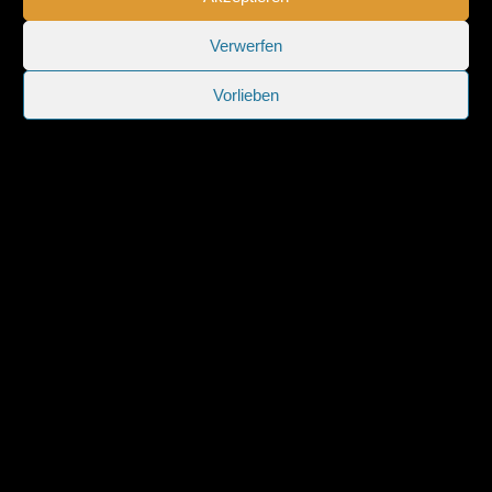
Verwerfen
Vorlieben
Sitemap
|
Impressum
|
Datenschutzerklärung
|
Cookie-
Richtlinie (EU)
Weitere Domains:
Holger Modler
|
Skaten in Hildesheim
|