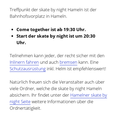
Treffpunkt der skate by night Hameln ist der
Bahnhofsvorplatz in Hameln.
Come together ist ab 19:30 Uhr.
Start der skate by night ist um 20:30
Uhr.
Teilnehmen kann jeder, der recht sicher mit den
Inlinern fahren
und auch
bremsen
kann. Eine
Schutzausrüstung
inkl. Helm ist empfehlenswert!
Natürlich freuen sich die Veranstalter auch über
viele Ordner, welche die skate by night Hameln
Holger Modler
absichern. Ihr findet unter der
Hamelner skate by
night Seite
weitere Informationen über die
Beruflich beschäftige ich mich mit User Experience und
Ordnertätigkeit.
HMI-Design, entwickele Tools für das Projektcontrolling