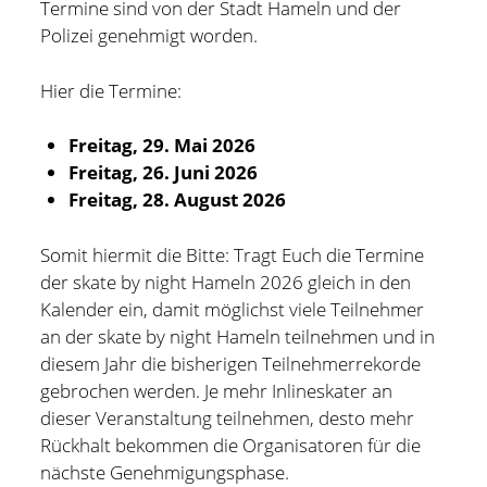
Termine sind von der Stadt Hameln und der
Hildesheim
(101)
Polizei genehmigt worden.
Kontakt
Infos und Know How
(152)
Hier die Termine:
twitter
facebook
linkedin
pinterest
youtube
rss
email-
github
Besondere Orte
(48)
form
Freitag, 29. Mai 2026
paypal
Bücher und Magazine
(15)
Freitag, 26. Juni 2026
Haus, Wohnung und Garten
(17)
Freitag, 28. August 2026
Selbstmanagement
(28)
Somit hiermit die Bitte: Tragt Euch die Termine
Technik
(9)
der skate by night Hameln 2026 gleich in den
Kalender ein, damit möglichst viele Teilnehmer
Tools und Tipps
(61)
an der skate by night Hameln teilnehmen und in
Inlineskaten
(103)
diesem Jahr die bisherigen Teilnehmerrekorde
gebrochen werden. Je mehr Inlineskater an
dieser Veranstaltung teilnehmen, desto mehr
Wer schreibt hier?
Rückhalt bekommen die Organisatoren für die
nächste Genehmigungsphase.