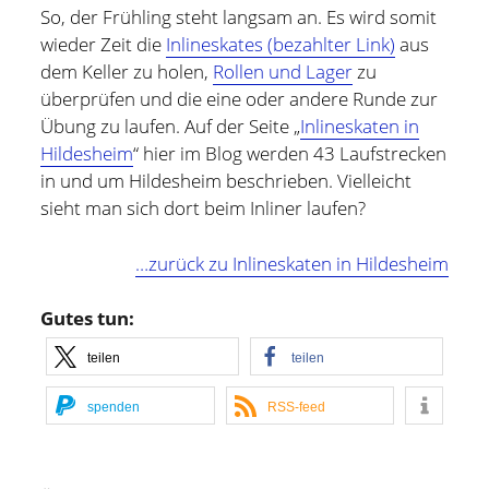
und bin zur Zeit für Prozesse, Methoden und Tools
So, der Frühling steht langsam an. Es wird somit
(PMT) im Compute Middleware Bereich bei der ETAS
wieder Zeit die
Inlineskates (bezahlter Link)
aus
GmbH verantwortlich.
dem Keller zu holen,
Rollen und Lager
zu
überprüfen und die eine oder andere Runde zur
In meiner Freizeit bin ich Blogger und Webdesigner und
Übung zu laufen. Auf der Seite „
Inlineskaten in
begeistere mich für gute Technik, hilfreiche Tipps sowie
Hildesheim
“ hier im Blog werden 43 Laufstrecken
lesenswerte (Fach-) Bücher und Blogs.
in und um Hildesheim beschrieben. Vielleicht
sieht man sich dort beim Inliner laufen?
Weitere Infos über mich könnt Ihr gerne auf meiner
"Über mich" Seite
nachlesen.
…zurück zu Inlineskaten in Hildesheim
Gutes tun:
teilen
teilen
spenden
RSS-feed