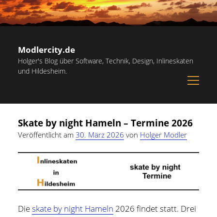
Modlercity.de
Holger's Blog über Software, Technik, Design, Inlineskaten
und Hildesheim.
open
menu
Sidebar
Suchen
Startseite
Suchen
Skate by night Hameln – Termine 2026
Inlineskaten in Hildesheim
Veröffentlicht am
30. März 2026
von
Holger Modler
Papiervorlagen – Hilfreiche Vorlagen zum Ausdrucken
Kostenlose Illustrationen und Grafiken
Kategorien
Notdienst-Rufnummern für Hildesheim
Allgemein
(60)
Informationsquellen
Die
skate by night Hameln
2026 findet statt. Drei
Persönliches
(22)
Über mich