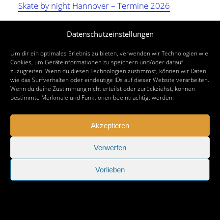
Skate by night Hannover – Termine 2026
Nächster Beitrag
Datenschutzeinstellungen
Gifhorner Skate Night 2026
Um dir ein optimales Erlebnis zu bieten, verwenden wir Technologien wie
Cookies, um Geräteinformationen zu speichern und/oder darauf
zuzugreifen. Wenn du diesen Technologien zustimmst, können wir Daten
wie das Surfverhalten oder eindeutige IDs auf dieser Website verarbeiten.
Wenn du deine Zustimmung nicht erteilst oder zurückziehst, können
bestimmte Merkmale und Funktionen beeinträchtigt werden.
Akzeptieren
Verwerfen
Vorlieben