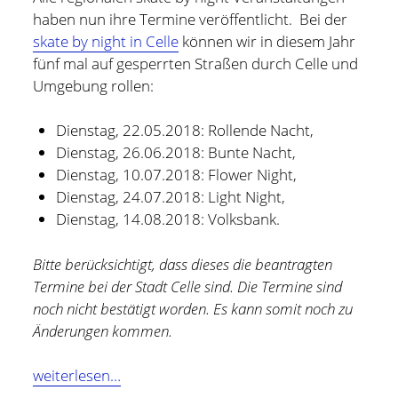
haben nun ihre Termine veröffentlicht. Bei der
skate by night in Celle
können wir in diesem Jahr
fünf mal auf gesperrten Straßen durch Celle und
Umgebung rollen:
Dienstag, 22.05.2018: Rollende Nacht,
Dienstag, 26.06.2018: Bunte Nacht,
Dienstag, 10.07.2018: Flower Night,
Dienstag, 24.07.2018: Light Night,
Dienstag, 14.08.2018: Volksbank.
Bitte berücksichtigt, dass dieses die beantragten
Termine bei der Stadt Celle sind. Die Termine sind
noch nicht bestätigt worden. Es kann somit noch zu
Holger Modler
Änderungen kommen.
Beruflich beschäftige ich mich mit User Experience und
Skate
weiterlesen…
HMI-Design, entwickele Tools für das Projektcontrolling
by