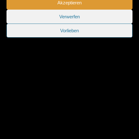
Akzeptieren
Verwerfen
Vorlieben
Sitemap
|
Impressum
|
Datenschutzerklärung
|
Cookie-
Richtlinie (EU)
Weitere Domains:
Holger Modler
|
Skaten in Hildesheim
|