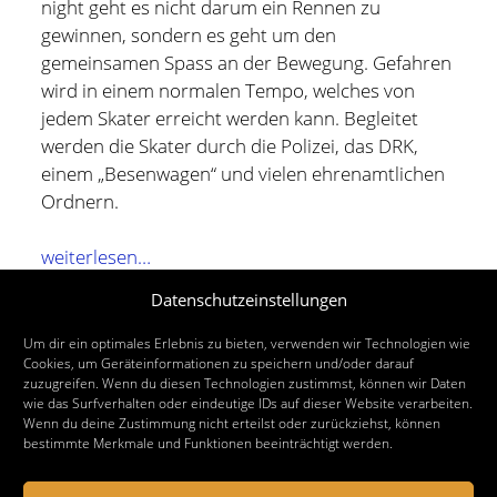
night geht es nicht darum ein Rennen zu
gewinnen, sondern es geht um den
gemeinsamen Spass an der Bewegung. Gefahren
wird in einem normalen Tempo, welches von
jedem Skater erreicht werden kann. Begleitet
werden die Skater durch die Polizei, das DRK,
einem „Besenwagen“ und vielen ehrenamtlichen
Ordnern.
Skate
weiterlesen…
by
Datenschutzeinstellungen
night
Einbeck
Um dir ein optimales Erlebnis zu bieten, verwenden wir Technologien wie
Seitennummerierung
Vorherige
1
…
6
7
8
Nächste
Cookies, um Geräteinformationen zu speichern und/oder darauf
–
der
zuzugreifen. Wenn du diesen Technologien zustimmst, können wir Daten
Termine
Beiträge
wie das Surfverhalten oder eindeutige IDs auf dieser Website verarbeiten.
2018
Wenn du deine Zustimmung nicht erteilst oder zurückziehst, können
bestimmte Merkmale und Funktionen beeinträchtigt werden.