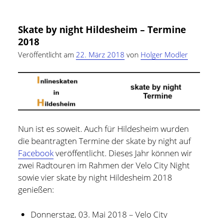
und bin zur Zeit für Prozesse, Methoden und Tools
night
(PMT) im Compute Middleware Bereich bei der ETAS
Celle
Skate by night Hildesheim – Termine
GmbH verantwortlich.
–
2018
Termine
In meiner Freizeit bin ich Blogger und Webdesigner und
Veröffentlicht am
22. März 2018
von
Holger Modler
2018
begeistere mich für gute Technik, hilfreiche Tipps sowie
lesenswerte (Fach-) Bücher und Blogs.
Weitere Infos über mich könnt Ihr gerne auf meiner
"Über mich" Seite
nachlesen.
Nun ist es soweit. Auch für Hildesheim wurden
die beantragten Termine der skate by night auf
Facebook
veröffentlicht. Dieses Jahr können wir
zwei Radtouren im Rahmen der Velo City Night
sowie vier skate by night Hildesheim 2018
genießen:
Donnerstag, 03. Mai 2018 – Velo City