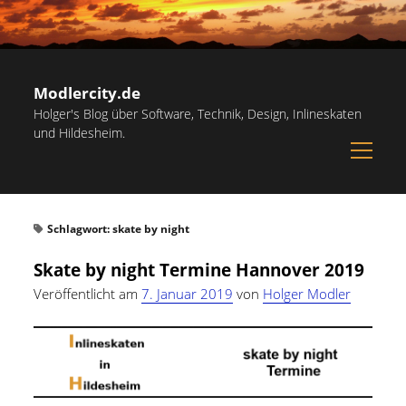
Modlercity.de
Holger's Blog über Software, Technik, Design, Inlineskaten
und Hildesheim.
open
menu
Sidebar
Suchen
Startseite
Suchen
Schlagwort:
skate by night
Inlineskaten in Hildesheim
Skate by night Termine Hannover 2019
Papiervorlagen – Hilfreiche Vorlagen zum Ausdrucken
Veröffentlicht am
7. Januar 2019
von
Holger Modler
Kostenlose Illustrationen und Grafiken
Kategorien
Notdienst-Rufnummern für Hildesheim
Allgemein
(60)
Informationsquellen
Persönliches
(22)
Über mich