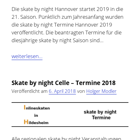
Die skate by night Hannover startet 2019 in die
Hildesheim
(101)
Kontakt
21. Saison. Pünktlich zum Jahresanfang wurden
Infos und Know How
(152)
die skate by night Termine Hannover 2019
twitter
facebook
linkedin
pinterest
youtube
rss
email-
github
veröffentlicht. Die beantragten Termine für die
Besondere Orte
(48)
diesjährige skate by night Saison sind…
form
paypal
Bücher und Magazine
(15)
Haus, Wohnung und Garten
(17)
Skate
weiterlesen…
by
Selbstmanagement
(28)
night
Technik
(9)
Termine
Skate by night Celle – Termine 2018
Hannover
Tools und Tipps
(61)
Veröffentlicht am
6. April 2018
von
Holger Modler
2019
Inlineskaten
(103)
Wer schreibt hier?
Alle regionalen skate by night Veranstaltungen