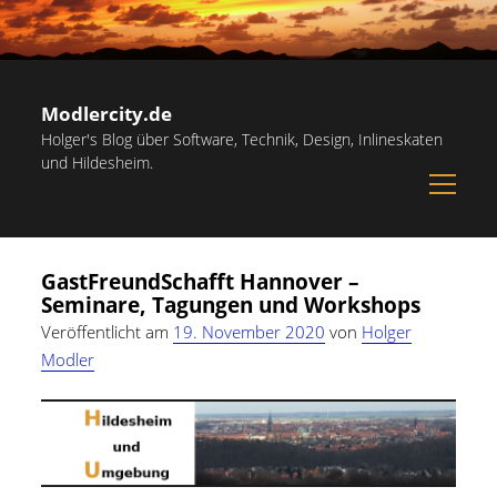
Modlercity.de
Holger's Blog über Software, Technik, Design, Inlineskaten
und Hildesheim.
open
menu
Sidebar
Suchen
Startseite
Suchen
GastFreundSchafft Hannover –
Inlineskaten in Hildesheim
Seminare, Tagungen und Workshops
Papiervorlagen – Hilfreiche Vorlagen zum Ausdrucken
Veröffentlicht am
19. November 2020
von
Holger
Modler
Kostenlose Illustrationen und Grafiken
Kategorien
Notdienst-Rufnummern für Hildesheim
Allgemein
(60)
Informationsquellen
Persönliches
(22)
Über mich