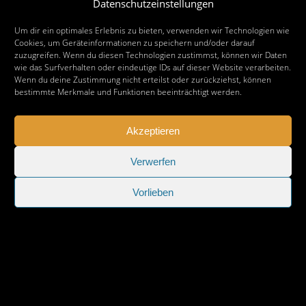
Datenschutzeinstellungen
Frohes neues Jahr 2021 allen Lesern
Um dir ein optimales Erlebnis zu bieten, verwenden wir Technologien wie
Cookies, um Geräteinformationen zu speichern und/oder darauf
zuzugreifen. Wenn du diesen Technologien zustimmst, können wir Daten
wie das Surfverhalten oder eindeutige IDs auf dieser Website verarbeiten.
Wenn du deine Zustimmung nicht erteilst oder zurückziehst, können
bestimmte Merkmale und Funktionen beeinträchtigt werden.
Akzeptieren
Verwerfen
Vorlieben