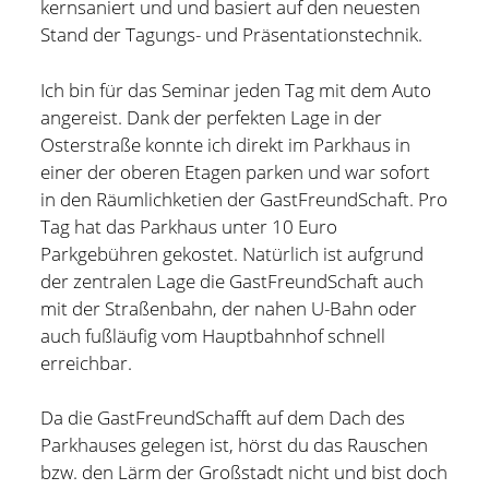
kernsaniert und und basiert auf den neuesten
Stand der Tagungs- und Präsentationstechnik.
Ich bin für das Seminar jeden Tag mit dem Auto
angereist. Dank der perfekten Lage in der
Osterstraße konnte ich direkt im Parkhaus in
einer der oberen Etagen parken und war sofort
in den Räumlichketien der GastFreundSchaft. Pro
Tag hat das Parkhaus unter 10 Euro
Parkgebühren gekostet. Natürlich ist aufgrund
der zentralen Lage die GastFreundSchaft auch
mit der Straßenbahn, der nahen U-Bahn oder
auch fußläufig vom Hauptbahnhof schnell
erreichbar.
Holger Modler
Da die GastFreundSchafft auf dem Dach des
Parkhauses gelegen ist, hörst du das Rauschen
Beruflich beschäftige ich mich mit User Experience und
bzw. den Lärm der Großstadt nicht und bist doch
HMI-Design, entwickele Tools für das Projektcontrolling