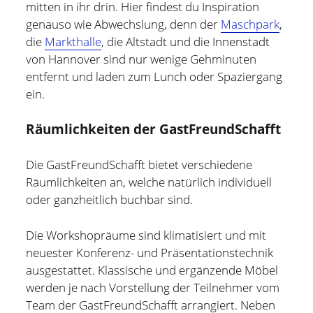
mitten in ihr drin. Hier findest du Inspiration
und bin zur Zeit für Prozesse, Methoden und Tools
genauso wie Abwechslung, denn der
Maschpark
,
(PMT) im Compute Middleware Bereich bei der ETAS
die
Markthalle
, die Altstadt und die Innenstadt
GmbH verantwortlich.
von Hannover sind nur wenige Geh­minuten
entfernt und laden zum Lunch oder Spaziergang
In meiner Freizeit bin ich Blogger und Webdesigner und
ein.
begeistere mich für gute Technik, hilfreiche Tipps sowie
lesenswerte (Fach-) Bücher und Blogs.
Räumlichkeiten der GastFreundSchafft
Weitere Infos über mich könnt Ihr gerne auf meiner
"Über mich" Seite
nachlesen.
Die GastFreundSchafft bietet verschiedene
Räumlichkeiten an, welche natürlich individuell
oder ganzheitlich buchbar sind.
Die Workshopräume sind klimatisiert und mit
neuester Konferenz- und Präsentationstechnik
ausgestattet. Klassische und ergänzende Möbel
werden je nach Vorstellung der Teilnehmer vom
Team der GastFreundSchafft arrangiert. Neben