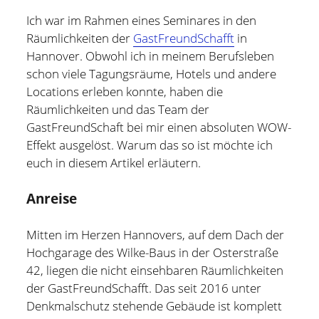
Ich war im Rahmen eines Seminares in den
Hildesheim
(101)
Kontakt
Räumlichkeiten der
GastFreundSchafft
in
Infos und Know How
(152)
Hannover. Obwohl ich in meinem Berufsleben
twitter
facebook
linkedin
pinterest
youtube
rss
email-
github
schon viele Tagungsräume, Hotels und andere
Besondere Orte
(48)
Locations erleben konnte, haben die
form
paypal
Bücher und Magazine
(15)
Räumlichkeiten und das Team der
Haus, Wohnung und Garten
(17)
GastFreundSchaft bei mir einen absoluten WOW-
Effekt ausgelöst. Warum das so ist möchte ich
Selbstmanagement
(28)
euch in diesem Artikel erläutern.
Technik
(9)
Anreise
Tools und Tipps
(61)
Inlineskaten
(103)
Mitten im Herzen Hannovers, auf dem Dach der
Hochgarage des Wilke-Baus in der Osterstraße
42, liegen die nicht einsehbaren Räumlichkeiten
Wer schreibt hier?
der GastFreundSchafft. Das seit 2016 unter
Denkmalschutz stehende Gebäude ist komplett