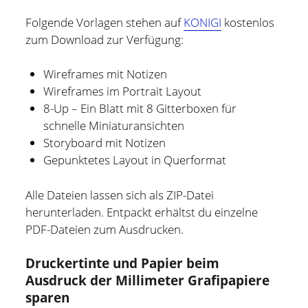
Folgende Vorlagen stehen auf
KONIGI
kostenlos
zum Download zur Verfügung:
Wireframes mit Notizen
Wireframes im Portrait Layout
8-Up – Ein Blatt mit 8 Gitterboxen für
schnelle Miniaturansichten
Storyboard mit Notizen
Gepunktetes Layout in Querformat
Alle Dateien lassen sich als ZIP-Datei
herunterladen. Entpackt erhältst du einzelne
PDF-Dateien zum Ausdrucken.
Holger Modler
Druckertinte und Papier beim
Ausdruck der Millimeter Grafipapiere
Beruflich beschäftige ich mich mit User Experience und
sparen
HMI-Design, entwickele Tools für das Projektcontrolling