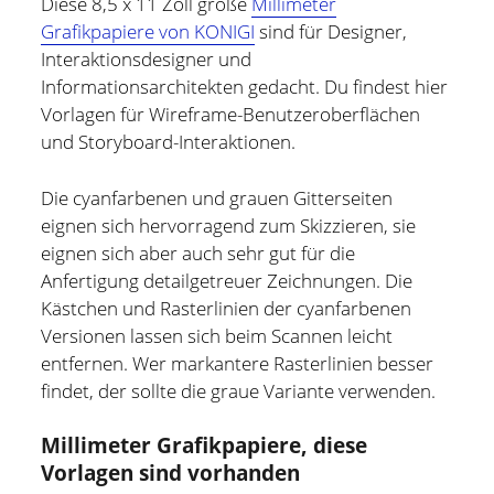
Diese 8,5 x 11 Zoll große
Millimeter
Grafikpapiere von KONIGI
sind für Designer,
Hildesheim
(101)
Kontakt
Interaktionsdesigner und
Infos und Know How
(152)
Informationsarchitekten gedacht. Du findest hier
twitter
facebook
linkedin
pinterest
youtube
rss
email-
github
Vorlagen für Wireframe-Benutzeroberflächen
Besondere Orte
(48)
und Storyboard-Interaktionen.
form
paypal
Bücher und Magazine
(15)
Haus, Wohnung und Garten
(17)
Die cyanfarbenen und grauen Gitterseiten
eignen sich hervorragend zum Skizzieren, sie
Selbstmanagement
(28)
eignen sich aber auch sehr gut für die
Technik
(9)
Anfertigung detailgetreuer Zeichnungen. Die
Kästchen und Rasterlinien der cyanfarbenen
Tools und Tipps
(61)
Versionen lassen sich beim Scannen leicht
Inlineskaten
(103)
entfernen. Wer markantere Rasterlinien besser
findet, der sollte die graue Variante verwenden.
Wer schreibt hier?
Millimeter Grafikpapiere, diese
Vorlagen sind vorhanden