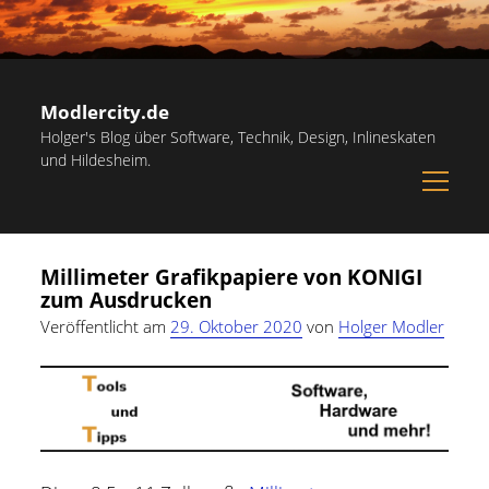
Modlercity.de
Holger's Blog über Software, Technik, Design, Inlineskaten
und Hildesheim.
open
menu
Sidebar
Suchen
Startseite
Suchen
Millimeter Grafikpapiere von KONIGI
Inlineskaten in Hildesheim
zum Ausdrucken
Papiervorlagen – Hilfreiche Vorlagen zum Ausdrucken
Veröffentlicht am
29. Oktober 2020
von
Holger Modler
Kostenlose Illustrationen und Grafiken
Kategorien
Notdienst-Rufnummern für Hildesheim
Allgemein
(60)
Informationsquellen
Persönliches
(22)
Über mich