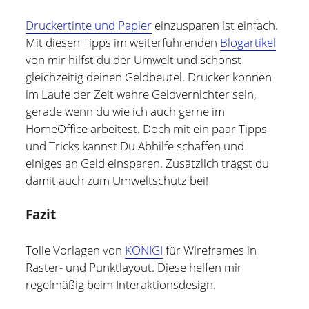
und bin zur Zeit für Prozesse, Methoden und Tools
(PMT) im Compute Middleware Bereich bei der ETAS
Druckertinte und Papier
einzusparen ist einfach.
GmbH verantwortlich.
Mit diesen Tipps im weiterführenden
Blogartikel
von mir hilfst du der Umwelt und schonst
In meiner Freizeit bin ich Blogger und Webdesigner und
gleichzeitig deinen Geldbeutel. Drucker können
begeistere mich für gute Technik, hilfreiche Tipps sowie
im Laufe der Zeit wahre Geldvernichter sein,
lesenswerte (Fach-) Bücher und Blogs.
gerade wenn du wie ich auch gerne im
HomeOffice arbeitest. Doch mit ein paar Tipps
Weitere Infos über mich könnt Ihr gerne auf meiner
und Tricks kannst Du Abhilfe schaffen und
"Über mich" Seite
nachlesen.
einiges an Geld einsparen. Zusätzlich trägst du
damit auch zum Umweltschutz bei!
Fazit
Tolle Vorlagen von
KONIGI
für Wireframes in
Raster- und Punktlayout. Diese helfen mir
regelmäßig beim Interaktionsdesign.