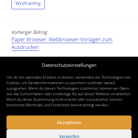
Wireframing
Vorheriger Beitrag
Paper Browser: Webbrowser-Vorlagen zum
Ausdrucken
Nächster Beitrag
Datenschutzeinstellungen
Hildesheimer Weihnachtsmarkt fällt 2020 aus
Um dir ein optimales Erlebnis zu bieten, verwenden wir Technologien wie
Cookies, um Geräteinformationen zu speichern und/oder darauf
zuzugreifen. Wenn du diesen Technologien zustimmst, können wir Daten
wie das Surfverhalten oder eindeutige IDs auf dieser Website verarbeiten.
Wenn du deine Zustimmung nicht erteilst oder zurückziehst, können
bestimmte Merkmale und Funktionen beeinträchtigt werden.
Akzeptieren
Verwerfen