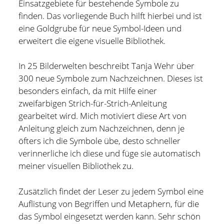
Einsatzgebiete für bestehende Symbole zu
finden. Das vorliegende Buch hilft hierbei und ist
eine Goldgrube für neue Symbol-Ideen und
erweitert die eigene visuelle Bibliothek.
In 25 Bilderwelten beschreibt Tanja Wehr über
300 neue Symbole zum Nachzeichnen. Dieses ist
besonders einfach, da mit Hilfe einer
zweifarbigen Strich-für-Strich-Anleitung
gearbeitet wird. Mich motiviert diese Art von
Anleitung gleich zum Nachzeichnen, denn je
öfters ich die Symbole übe, desto schneller
verinnerliche ich diese und füge sie automatisch
meiner visuellen Bibliothek zu.
Holger Modler
Zusätzlich findet der Leser zu jedem Symbol eine
Auflistung von Begriffen und Metaphern, für die
Beruflich beschäftige ich mich mit User Experience und
das Symbol eingesetzt werden kann. Sehr schön
HMI-Design, entwickele Tools für das Projektcontrolling