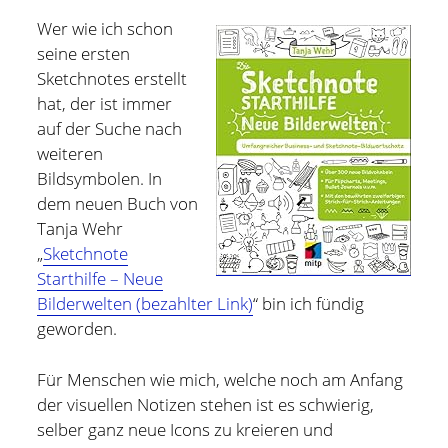
Wer wie ich schon
Hildesheim
(101)
Kontakt
seine ersten
Infos und Know How
(152)
Sketchnotes erstellt
twitter
facebook
linkedin
pinterest
youtube
rss
email-
github
hat, der ist immer
Besondere Orte
(48)
auf der Suche nach
form
paypal
Bücher und Magazine
(15)
weiteren
Haus, Wohnung und Garten
(17)
Bildsymbolen. In
dem neuen Buch von
Selbstmanagement
(28)
Tanja Wehr
Technik
(9)
„
Sketchnote
Starthilfe – Neue
Tools und Tipps
(61)
Bilderwelten (bezahlter Link)
“ bin ich fündig
Inlineskaten
(103)
geworden.
Für Menschen wie mich, welche noch am Anfang
Wer schreibt hier?
der visuellen Notizen stehen ist es schwierig,
selber ganz neue Icons zu kreieren und