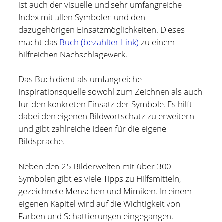
ist auch der visuelle und sehr umfangreiche
und bin zur Zeit für Prozesse, Methoden und Tools
Index mit allen Symbolen und den
(PMT) im Compute Middleware Bereich bei der ETAS
dazugehörigen Einsatzmöglichkeiten. Dieses
GmbH verantwortlich.
macht das
Buch (bezahlter Link)
zu einem
hilfreichen Nachschlagewerk.
In meiner Freizeit bin ich Blogger und Webdesigner und
begeistere mich für gute Technik, hilfreiche Tipps sowie
Das Buch dient als umfangreiche
lesenswerte (Fach-) Bücher und Blogs.
Inspirationsquelle sowohl zum Zeichnen als auch
für den konkreten Einsatz der Symbole. Es hilft
Weitere Infos über mich könnt Ihr gerne auf meiner
dabei den eigenen Bildwortschatz zu erweitern
"Über mich" Seite
nachlesen.
und gibt zahlreiche Ideen für die eigene
Bildsprache.
Neben den 25 Bilderwelten mit über 300
Symbolen gibt es viele Tipps zu Hilfsmitteln,
gezeichnete Menschen und Mimiken. In einem
eigenen Kapitel wird auf die Wichtigkeit von
Farben und Schattierungen eingegangen.