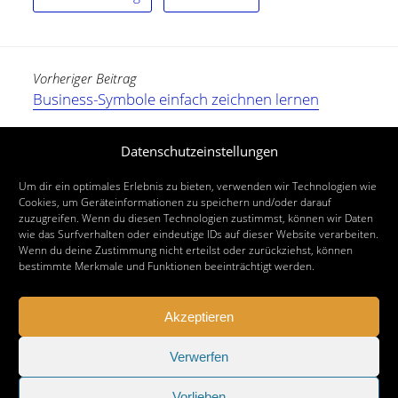
Vorheriger Beitrag
Business-Symbole einfach zeichnen lernen
Nächster Beitrag
Datenschutzeinstellungen
UZMO – Denken mit dem Stift
Um dir ein optimales Erlebnis zu bieten, verwenden wir Technologien wie
Cookies, um Geräteinformationen zu speichern und/oder darauf
zuzugreifen. Wenn du diesen Technologien zustimmst, können wir Daten
wie das Surfverhalten oder eindeutige IDs auf dieser Website verarbeiten.
Wenn du deine Zustimmung nicht erteilst oder zurückziehst, können
bestimmte Merkmale und Funktionen beeinträchtigt werden.
Akzeptieren
Verwerfen
Vorlieben