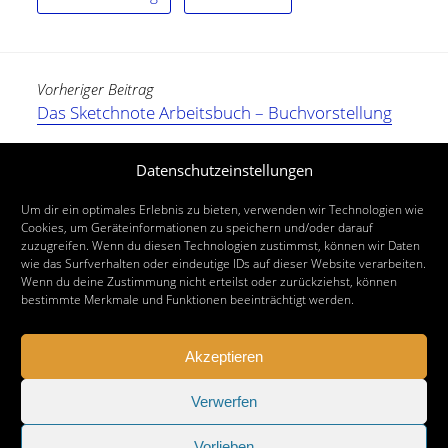
Vorheriger Beitrag
Das Sketchnote Arbeitsbuch – Buchvorstellung
Nächster Beitrag
Datenschutzeinstellungen
Sketchnote Starthilfe – Neue Bilderwelten
Um dir ein optimales Erlebnis zu bieten, verwenden wir Technologien wie
Cookies, um Geräteinformationen zu speichern und/oder darauf
zuzugreifen. Wenn du diesen Technologien zustimmst, können wir Daten
wie das Surfverhalten oder eindeutige IDs auf dieser Website verarbeiten.
Wenn du deine Zustimmung nicht erteilst oder zurückziehst, können
bestimmte Merkmale und Funktionen beeinträchtigt werden.
Akzeptieren
Verwerfen
Vorlieben