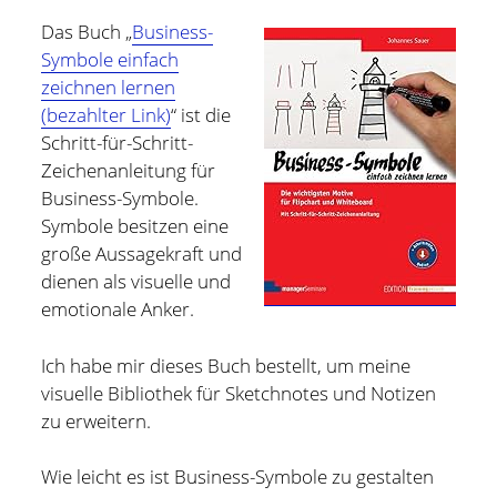
Das Buch „
Business-
Hildesheim
(101)
Kontakt
Symbole einfach
Infos und Know How
(152)
zeichnen lernen
twitter
facebook
linkedin
pinterest
youtube
rss
email-
github
(bezahlter Link)
“ ist die
Besondere Orte
(48)
Schritt-für-Schritt-
form
paypal
Bücher und Magazine
(15)
Zeichenanleitung für
Haus, Wohnung und Garten
(17)
Business-Symbole.
Symbole besitzen eine
Selbstmanagement
(28)
große Aussagekraft und
Technik
(9)
dienen als visuelle und
emotionale Anker.
Tools und Tipps
(61)
Inlineskaten
(103)
Ich habe mir dieses Buch bestellt, um meine
visuelle Bibliothek für Sketchnotes und Notizen
zu erweitern.
Wer schreibt hier?
Wie leicht es ist Business-Symbole zu gestalten