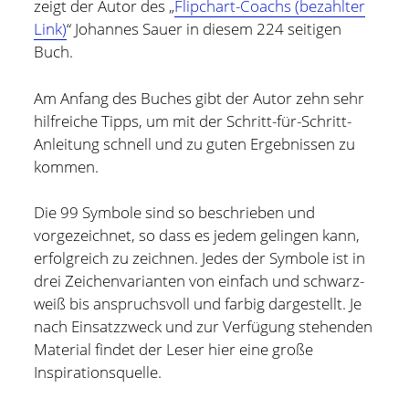
zeigt der Autor des „
Flipchart-Coachs (bezahlter
Link)
“ Johannes Sauer in diesem 224 seitigen
Buch.
Am Anfang des Buches gibt der Autor zehn sehr
hilfreiche Tipps, um mit der Schritt-für-Schritt-
Anleitung schnell und zu guten Ergebnissen zu
kommen.
Die 99 Symbole sind so beschrieben und
vorgezeichnet, so dass es jedem gelingen kann,
erfolgreich zu zeichnen. Jedes der Symbole ist in
drei Zeichenvarianten von einfach und schwarz-
weiß bis anspruchsvoll und farbig dargestellt. Je
nach Einsatzzweck und zur Verfügung stehenden
Holger Modler
Material findet der Leser hier eine große
Inspirationsquelle.
Beruflich beschäftige ich mich mit User Experience und
HMI-Design, entwickele Tools für das Projektcontrolling