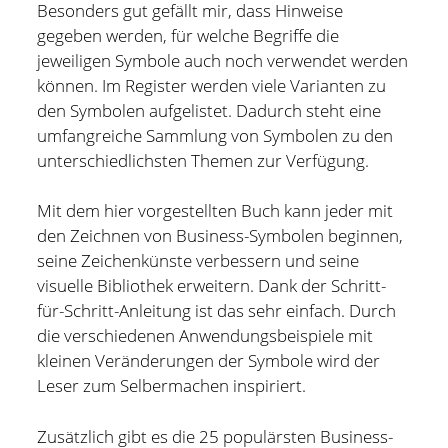
und bin zur Zeit für Prozesse, Methoden und Tools
Besonders gut gefällt mir, dass Hinweise
(PMT) im Compute Middleware Bereich bei der ETAS
gegeben werden, für welche Begriffe die
GmbH verantwortlich.
jeweiligen Symbole auch noch verwendet werden
können. Im Register werden viele Varianten zu
In meiner Freizeit bin ich Blogger und Webdesigner und
den Symbolen aufgelistet. Dadurch steht eine
begeistere mich für gute Technik, hilfreiche Tipps sowie
umfangreiche Sammlung von Symbolen zu den
lesenswerte (Fach-) Bücher und Blogs.
unterschiedlichsten Themen zur Verfügung.
Weitere Infos über mich könnt Ihr gerne auf meiner
Mit dem hier vorgestellten Buch kann jeder mit
"Über mich" Seite
nachlesen.
den Zeichnen von Business-Symbolen beginnen,
seine Zeichenkünste verbessern und seine
visuelle Bibliothek erweitern. Dank der Schritt-
für-Schritt-Anleitung ist das sehr einfach. Durch
die verschiedenen Anwendungsbeispiele mit
kleinen Veränderungen der Symbole wird der
Leser zum Selbermachen inspiriert.
Zusätzlich gibt es die 25 populärsten Business-